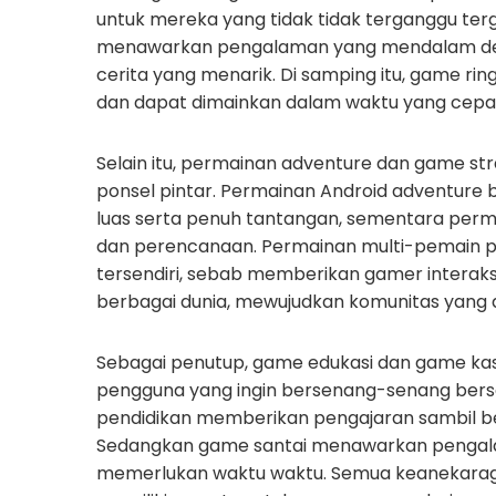
untuk mereka yang tidak tidak terganggu te
menawarkan pengalaman yang mendalam denga
cerita yang menarik. Di samping itu, game ri
dan dapat dimainkan dalam waktu yang cepa
Selain itu, permainan adventure dan game str
ponsel pintar. Permainan Android adventur
luas serta penuh tantangan, sementara per
dan perencanaan. Permainan multi-pemain p
tersendiri, sebab memberikan gamer interak
berbagai dunia, mewujudkan komunitas yang d
Sebagai penutup, game edukasi dan game ka
pengguna yang ingin bersenang-senang bers
pendidikan memberikan pengajaran sambil be
Sedangkan game santai menawarkan pengala
memerlukan waktu waktu. Semua keanekarag