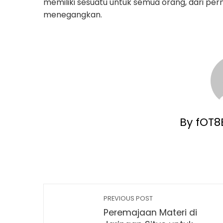
memiliki sesuatu untuk semua orang, dari pe
menegangkan.
By fOT
PREVIOUS POST
Peremajaan Materi di