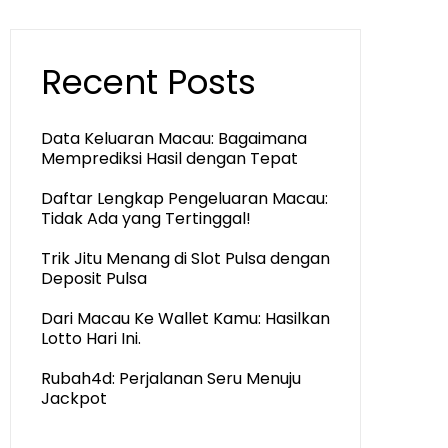
Recent Posts
Data Keluaran Macau: Bagaimana
Memprediksi Hasil dengan Tepat
Daftar Lengkap Pengeluaran Macau:
Tidak Ada yang Tertinggal!
Trik Jitu Menang di Slot Pulsa dengan
Deposit Pulsa
Dari Macau Ke Wallet Kamu: Hasilkan
Lotto Hari Ini.
Rubah4d: Perjalanan Seru Menuju
Jackpot