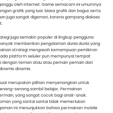
rganggu oleh internet. Game semacam ini umumnya
n grafik yang luar biasa grafik dan bagus serta
ngan juga sangat digemari, karena gampang diakses
t.
ategi juga semakin populer di lingkup pengguna
e banyak memberikan pengalaman dunia dunia yang
mainan strategi mengasah kemampuan pemikiran
ada platform seluler pun mempunyai tempat
si dengan teman atau atau pemain pemain dari
inamis dinamis.
sual merupakan pilihan menyenangkan untuk
enang-senang sambil belajar. Permainan
rmain, yang sangat cocok bagi anak-anak.
man yang santai santai tidak memerlukan
aman ini menunjukkan bahwa permainan mobile