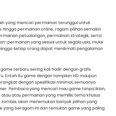
ain yang mencari permainan terunggul untuk
e hingga permainan online, ragam pilihan semakin
ermainan petualangan, permainan strategik, serta
nan-permainan yang sesuai untuk segala usia, mulai
ehingga setiap orang dapat menikmati pengalaman
ame terbaru sering kali hadir dengan grafis
ru. Entah itu game dengan tampilan HD maupun
rangkat dengan spesifikasi minimal, semuanya
amer. Pembaca yang mencari mau game tanpa iklan,
, atau atau permainan yang memiliki tema khusus
 zombie, akan menemukan banyak pilihan yang
ame yang beragam ini dan temukan game yang paling