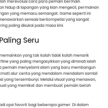
telah merevolusi cara para pemain bermain
n hidup di lapangan yang kian mengecil, permainan
tangan yang memacu semangat. Game seperti ini
 menawarkan sensasi berkompetisi yang sangat
ng paling disukai pada masa kini.
Paling Seru
emainkan yang tak kalah tidak kalah menarik
line yang paling mengasyikkan yang diminati ialah
a pemain menyelami alam yang baru membangun
ikmati alur cerita yang mendalam mendalam sambil
i yang tersembunyi. Melalui visual yang menawan,
isual yang memikat dan membuat pemain betah
jadi opsi favorit bagi beberapa gamer. Di dalam