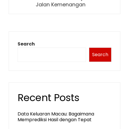
Jalan Kemenangan
Search
Search
Recent Posts
Data Keluaran Macau: Bagaimana
Memprediksi Hasil dengan Tepat