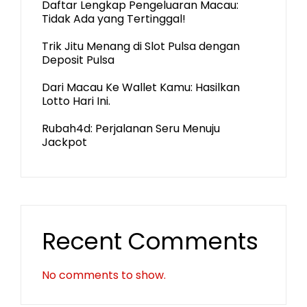
Daftar Lengkap Pengeluaran Macau:
Tidak Ada yang Tertinggal!
Trik Jitu Menang di Slot Pulsa dengan
Deposit Pulsa
Dari Macau Ke Wallet Kamu: Hasilkan
Lotto Hari Ini.
Rubah4d: Perjalanan Seru Menuju
Jackpot
Recent Comments
No comments to show.