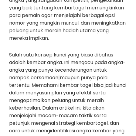
angka yang sangatlah kompetitif, pengetahuan
yang baik tentang kembartogel memungkinkan
para pemain agar menjelajahi berbagai opsi
nomor yang mungkin muncul, dan meningkatkan
peluang untuk meraih hadiah utama yang
mereka impikan.
Salah satu konsep kunci yang biasa dibahas
adalah kembar angka. Ini mengacu pada angka-
angka yang punya kecenderungan untuk
nampak bersamaan|maupun punya pola
tertentu. Memahami kembar togel bisa jadi kunci
dalam menyusun plan yang efektif serta
mengoptimalkan peluang untuk meraih
keberhasilan. Dalam artikel ini, kita akan
menjelajahi macam-macam taktik serta
petunjuk mengenai strategi kembartogel, dan
cara untuk mengidentifikasi angka kembar yang