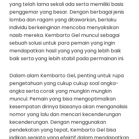
yang telah lama sekali ada serta memiliki basis
penggemar yang besar. Dengan berbagai jenis
lomba dan ragam yang ditawarkan, berlaku
individu berkeinginan mencoba menyaksikan
nasib mereka. Kembarto Gel muncul sebagai
sebuah solusi untuk para pemain yang ingin
mendapatkan hasil yang yang yang lebih baik
baik serta yang lebih stabil pada permainan ini.
Dalam alam Kembarto Gel, penting untuk rupa
pengetahuan yang cukup cukup soal angka-
angka serta corak yang mungkin mungkin
muncul. Pemain yang bisa mengoptimalkan
kesempatan dirinya biasanya akan menganalisis
nomor yang lalu dan mencari kecenderungan
kecenderungan. Dengan menggunakan
pendekatan yang tepat, Kembarto Gel bisa
jadikan senjata yang efektif dalam mendapatkan