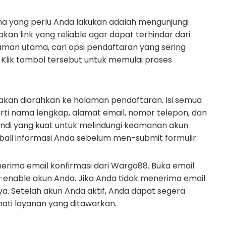
a yang perlu Anda lakukan adalah mengunjungi
an link yang reliable agar dapat terhindar dari
laman utama, cari opsi pendaftaran yang sering
si". Klik tombol tersebut untuk memulai proses
kan diarahkan ke halaman pendaftaran. Isi semua
rti nama lengkap, alamat email, nomor telepon, dan
sandi yang kuat untuk melindungi keamanan akun
bali informasi Anda sebelum men-submit formulir.
rima email konfirmasi dari Warga88. Buka email
-enable akun Anda. Jika Anda tidak menerima email
nya. Setelah akun Anda aktif, Anda dapat segera
ti layanan yang ditawarkan.