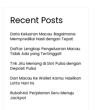
Recent Posts
Data Keluaran Macau: Bagaimana
Memprediksi Hasil dengan Tepat
Daftar Lengkap Pengeluaran Macau:
Tidak Ada yang Tertinggal!
Trik Jitu Menang di Slot Pulsa dengan
Deposit Pulsa
Dari Macau Ke Wallet Kamu: Hasilkan
Lotto Hari Ini.
Rubah4d: Perjalanan Seru Menuju
Jackpot