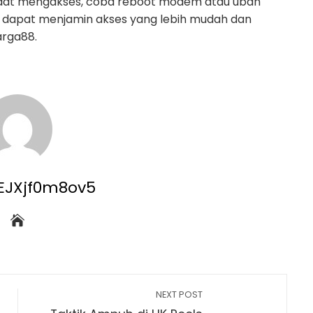
 saat mengakses, coba reboot modem atau ubah
a dapat menjamin akses yang lebih mudah dan
rga88.
8EJXjf0m8ov5
NEXT POST