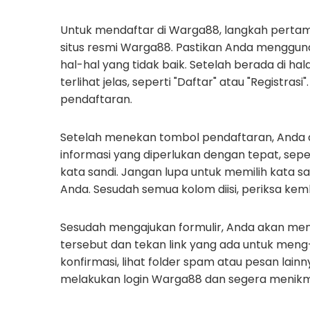
Untuk mendaftar di Warga88, langkah pertam
situs resmi Warga88. Pastikan Anda menggunak
hal-hal yang tidak baik. Setelah berada di ha
terlihat jelas, seperti "Daftar" atau "Registra
pendaftaran.
Setelah menekan tombol pendaftaran, Anda a
informasi yang diperlukan dengan tepat, sepe
kata sandi. Jangan lupa untuk memilih kata 
Anda. Sesudah semua kolom diisi, periksa kem
Sesudah mengajukan formulir, Anda akan mene
tersebut dan tekan link yang ada untuk meng
konfirmasi, lihat folder spam atau pesan lain
melakukan login Warga88 dan segera menikma