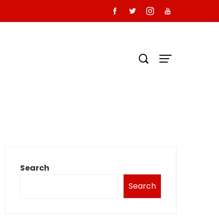
Search
Search