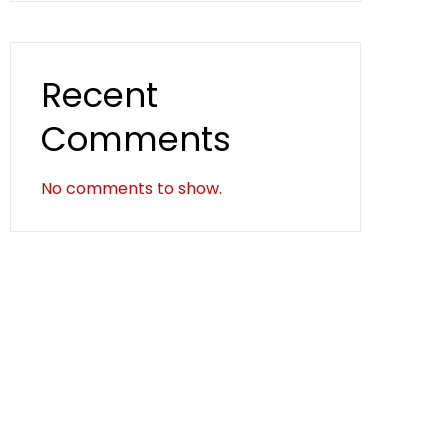
Recent
Comments
No comments to show.