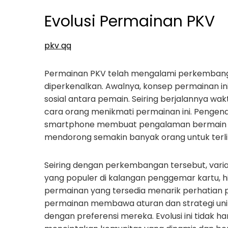
Evolusi Permainan PKV
pkv qq
Permainan PKV telah mengalami perkembangan
diperkenalkan. Awalnya, konsep permainan in
sosial antara pemain. Seiring berjalannya wa
cara orang menikmati permainan ini. Pengenal
smartphone membuat pengalaman bermain me
mendorong semakin banyak orang untuk terli
Seiring dengan perkembangan tersebut, vari
yang populer di kalangan penggemar kartu, 
permainan yang tersedia menarik perhatian p
permainan membawa aturan dan strategi unik
dengan preferensi mereka. Evolusi ini tidak 