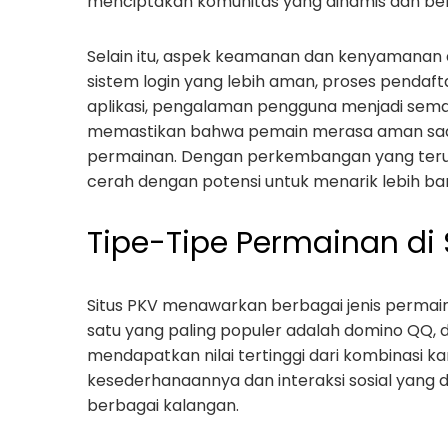
menciptakan komunitas yang dinamis dan ber
Selain itu, aspek keamanan dan kenyamanan 
sistem login yang lebih aman, proses pendaf
aplikasi, pengalaman pengguna menjadi semaki
memastikan bahwa pemain merasa aman saa
permainan. Dengan perkembangan yang teru
cerah dengan potensi untuk menarik lebih ban
Tipe-Tipe Permainan di 
Situs PKV menawarkan berbagai jenis permai
satu yang paling populer adalah domino QQ,
mendapatkan nilai tertinggi dari kombinasi kar
kesederhanaannya dan interaksi sosial yang 
berbagai kalangan.