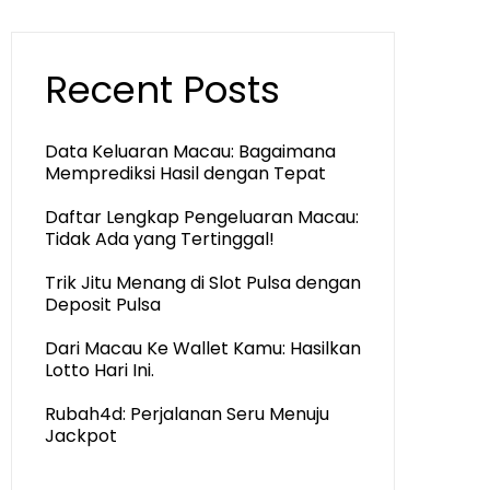
Recent Posts
Data Keluaran Macau: Bagaimana
Memprediksi Hasil dengan Tepat
Daftar Lengkap Pengeluaran Macau:
Tidak Ada yang Tertinggal!
Trik Jitu Menang di Slot Pulsa dengan
Deposit Pulsa
Dari Macau Ke Wallet Kamu: Hasilkan
Lotto Hari Ini.
Rubah4d: Perjalanan Seru Menuju
Jackpot