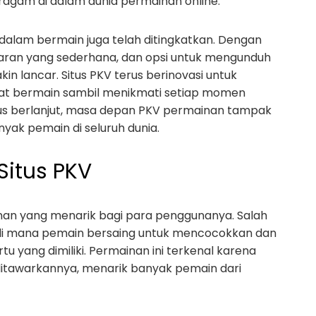
agam di dalam dunia permainan online.
dalam bermain juga telah ditingkatkan. Dengan
taran yang sederhana, dan opsi untuk mengunduh
n lancar. Situs PKV terus berinovasi untuk
t bermain sambil menikmati setiap momen
s berlanjut, masa depan PKV permainan tampak
yak pemain di seluruh dunia.
Situs PKV
nan yang menarik bagi para penggunanya. Salah
 di mana pemain bersaing untuk mencocokkan dan
tu yang dimiliki. Permainan ini terkenal karena
ditawarkannya, menarik banyak pemain dari