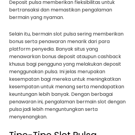
Deposit pulsa memberikan fleksibilitas untuk
bertransaksi dan memastikan pengalaman
bermain yang nyaman.
Selain itu, bermain slot pulsa sering memberikan
bonus serta penawaran menarik dari para
platform penyedia. Banyak situs yang
menawarkan bonus deposit ataupun cashback
khusus bagi pengguna yang melakukan deposit
menggunakan pulsa. Ini jelas merupakan
kesempatan bagi mereka untuk meningkatkan
kesempatan untuk menang serta mendapatkan
keuntungan lebih banyak. Dengan berbagai
penawaran ini, pengalaman bermain slot dengan
pulsa jadi lebih menguntungkan serta
menyenangkan.