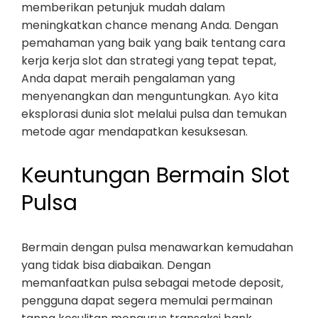
memberikan petunjuk mudah dalam
meningkatkan chance menang Anda. Dengan
pemahaman yang baik yang baik tentang cara
kerja kerja slot dan strategi yang tepat tepat,
Anda dapat meraih pengalaman yang
menyenangkan dan menguntungkan. Ayo kita
eksplorasi dunia slot melalui pulsa dan temukan
metode agar mendapatkan kesuksesan.
Keuntungan Bermain Slot
Pulsa
Bermain dengan pulsa menawarkan kemudahan
yang tidak bisa diabaikan. Dengan
memanfaatkan pulsa sebagai metode deposit,
pengguna dapat segera memulai permainan