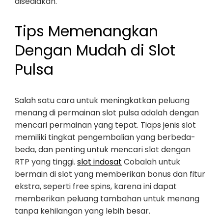
disediakan.
Tips Memenangkan
Dengan Mudah di Slot
Pulsa
Salah satu cara untuk meningkatkan peluang
menang di permainan slot pulsa adalah dengan
mencari permainan yang tepat. Tiaps jenis slot
memiliki tingkat pengembalian yang berbeda-
beda, dan penting untuk mencari slot dengan
RTP yang tinggi.
slot indosat
Cobalah untuk
bermain di slot yang memberikan bonus dan fitur
ekstra, seperti free spins, karena ini dapat
memberikan peluang tambahan untuk menang
tanpa kehilangan yang lebih besar.