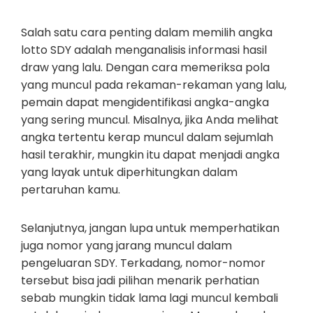
Salah satu cara penting dalam memilih angka
lotto SDY adalah menganalisis informasi hasil
draw yang lalu. Dengan cara memeriksa pola
yang muncul pada rekaman-rekaman yang lalu,
pemain dapat mengidentifikasi angka-angka
yang sering muncul. Misalnya, jika Anda melihat
angka tertentu kerap muncul dalam sejumlah
hasil terakhir, mungkin itu dapat menjadi angka
yang layak untuk diperhitungkan dalam
pertaruhan kamu.
Selanjutnya, jangan lupa untuk memperhatikan
juga nomor yang jarang muncul dalam
pengeluaran SDY. Terkadang, nomor-nomor
tersebut bisa jadi pilihan menarik perhatian
sebab mungkin tidak lama lagi muncul kembali