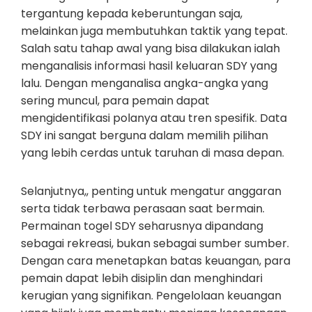
tergantung kepada keberuntungan saja,
melainkan juga membutuhkan taktik yang tepat.
Salah satu tahap awal yang bisa dilakukan ialah
menganalisis informasi hasil keluaran SDY yang
lalu. Dengan menganalisa angka-angka yang
sering muncul, para pemain dapat
mengidentifikasi polanya atau tren spesifik. Data
SDY ini sangat berguna dalam memilih pilihan
yang lebih cerdas untuk taruhan di masa depan.
Selanjutnya,, penting untuk mengatur anggaran
serta tidak terbawa perasaan saat bermain.
Permainan togel SDY seharusnya dipandang
sebagai rekreasi, bukan sebagai sumber sumber.
Dengan cara menetapkan batas keuangan, para
pemain dapat lebih disiplin dan menghindari
kerugian yang signifikan. Pengelolaan keuangan