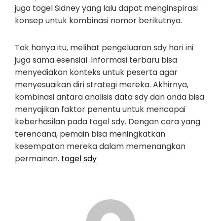
juga togel Sidney yang lalu dapat menginspirasi
konsep untuk kombinasi nomor berikutnya.
Tak hanya itu, melihat pengeluaran sdy hari ini
juga sama esensial. Informasi terbaru bisa
menyediakan konteks untuk peserta agar
menyesuaikan diri strategi mereka. Akhirnya,
kombinasi antara analisis data sdy dan anda bisa
menyajikan faktor penentu untuk mencapai
keberhasilan pada togel sdy. Dengan cara yang
terencana, pemain bisa meningkatkan
kesempatan mereka dalam memenangkan
permainan.
togel sdy