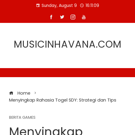
Skip
Sunday, August 9
16:11:10
to
content
MUSICINHAVANA.COM
Home
Menyingkap Rahasia Togel SDY: Strategi dan Tips
BERITA GAMES
Menyingkap