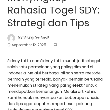
Rahasia Togel SDY:
Strategi dan Tips
fOT8EJXjf0m8ov5
September 12, 2025
Sidney Lotto dan Sidney Lotto sudah jadi sebagai
salah satu permainan yang paling diminati di
Indonesia. Melalui berbagai pilihan serta metode
bermain yang tersedia, banyak pemain berusaha
menemukan strategi yang paling efektif untuk
mendapatkan kemenangan. Melalui artikel ini,
kami hendak menyampaikan beberapa rahasia
dan tips agar dapat memperbesar peluang
Anda dalam permainan togel SDY.