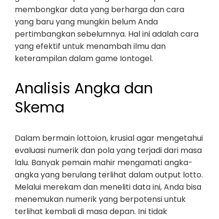
membongkar data yang berharga dan cara
yang baru yang mungkin belum Anda
pertimbangkan sebelumnya. Hal ini adalah cara
yang efektif untuk menambah ilmu dan
keterampilan dalam game Iontogel.
Analisis Angka dan
Skema
Dalam bermain lottoion, krusial agar mengetahui
evaluasi numerik dan pola yang terjadi dari masa
lalu. Banyak pemain mahir mengamati angka-
angka yang berulang terlihat dalam output lotto.
Melalui merekam dan meneliti data ini, Anda bisa
menemukan numerik yang berpotensi untuk
terlihat kembali di masa depan. Ini tidak