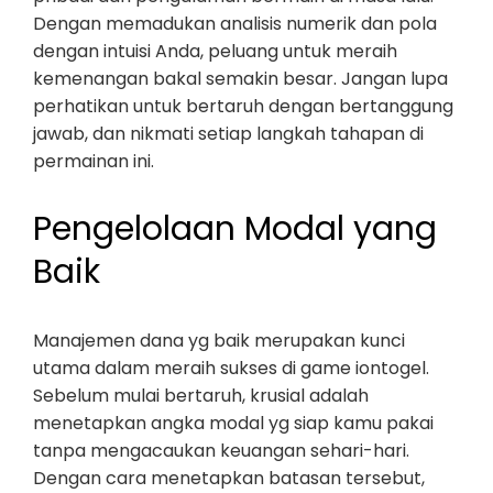
Dengan memadukan analisis numerik dan pola
dengan intuisi Anda, peluang untuk meraih
kemenangan bakal semakin besar. Jangan lupa
perhatikan untuk bertaruh dengan bertanggung
jawab, dan nikmati setiap langkah tahapan di
permainan ini.
Pengelolaan Modal yang
Baik
Manajemen dana yg baik merupakan kunci
utama dalam meraih sukses di game iontogel.
Sebelum mulai bertaruh, krusial adalah
menetapkan angka modal yg siap kamu pakai
tanpa mengacaukan keuangan sehari-hari.
Dengan cara menetapkan batasan tersebut,