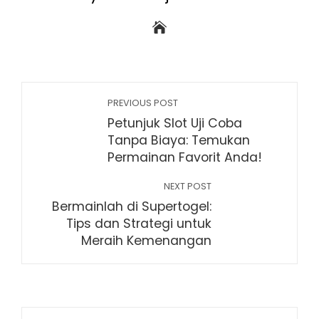
PREVIOUS POST
Petunjuk Slot Uji Coba
Tanpa Biaya: Temukan
Permainan Favorit Anda!
NEXT POST
Bermainlah di Supertogel:
Tips dan Strategi untuk
Meraih Kemenangan