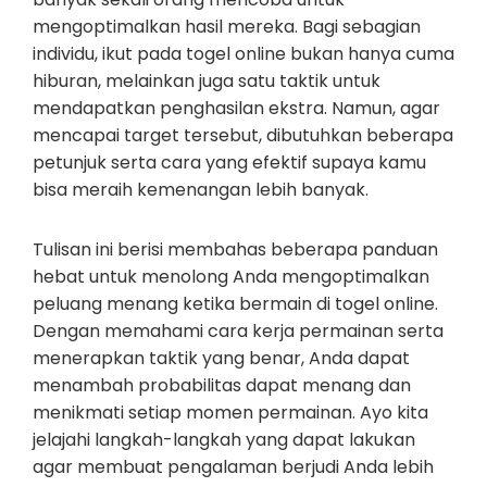
mengoptimalkan hasil mereka. Bagi sebagian
individu, ikut pada togel online bukan hanya cuma
hiburan, melainkan juga satu taktik untuk
mendapatkan penghasilan ekstra. Namun, agar
mencapai target tersebut, dibutuhkan beberapa
petunjuk serta cara yang efektif supaya kamu
bisa meraih kemenangan lebih banyak.
Tulisan ini berisi membahas beberapa panduan
hebat untuk menolong Anda mengoptimalkan
peluang menang ketika bermain di togel online.
Dengan memahami cara kerja permainan serta
menerapkan taktik yang benar, Anda dapat
menambah probabilitas dapat menang dan
menikmati setiap momen permainan. Ayo kita
jelajahi langkah-langkah yang dapat lakukan
agar membuat pengalaman berjudi Anda lebih