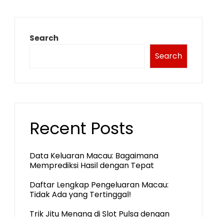
Search
Search
Recent Posts
Data Keluaran Macau: Bagaimana
Memprediksi Hasil dengan Tepat
Daftar Lengkap Pengeluaran Macau:
Tidak Ada yang Tertinggal!
Trik Jitu Menang di Slot Pulsa dengan