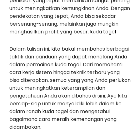
penilaian yang tepat memainkan sangat penting
untuk meningkatkan kemungkinan Anda. Dengan
pendekatan yang tepat, Anda bisa sekadar
bersenang-senang, melainkan juga mungkin
menghasilkan profit yang besar.
kuda togel
Dalam tulisan ini, kita bakal membahas berbagai
taktik dan panduan yang dapat menolong Anda
dalam permainan kuda togel. Dari memahami
cara kerja sistem hingga teknik terbaru yang
bisa diterapkan, semua yang yang Anda perlukan
untuk meningkatkan keterampilan dan
pengetahuan Anda akan dibahas di sini. Ayo kita
bersiap-siap untuk menyelidiki lebih dalam ke
dalam ranah kuda togel dan mengetahui
bagaimana cara meraih kemenangan yang
didambakan.