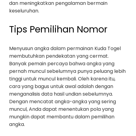
dan meningkatkan pengalaman bermain
keseluruhan.
Tips Pemilihan Nomor
Menyusun angka dalam permainan Kuda Togel
membutuhkan pendekatan yang cermat.
Banyak pemain percaya bahwa angka yang
pernah muncul sebelumnya punya peluang lebih
tinggi untuk muncul kembali. Oleh karena itu,
cara yang bagus untuk awal adalah dengan
menganalisis data hasil undian sebelumnya.
Dengan mencatat angka-angka yang sering
muncul, Anda dapat menentukan pola yang
mungkin dapat membantu dalam pemilihan
angka.