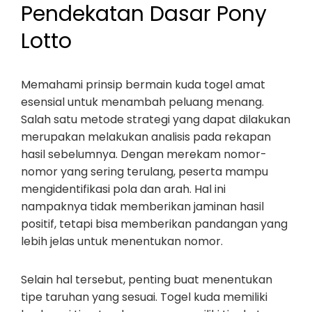
Pendekatan Dasar Pony
Lotto
Memahami prinsip bermain kuda togel amat
esensial untuk menambah peluang menang.
Salah satu metode strategi yang dapat dilakukan
merupakan melakukan analisis pada rekapan
hasil sebelumnya. Dengan merekam nomor-
nomor yang sering terulang, peserta mampu
mengidentifikasi pola dan arah. Hal ini
nampaknya tidak memberikan jaminan hasil
positif, tetapi bisa memberikan pandangan yang
lebih jelas untuk menentukan nomor.
Selain hal tersebut, penting buat menentukan
tipe taruhan yang sesuai. Togel kuda memiliki