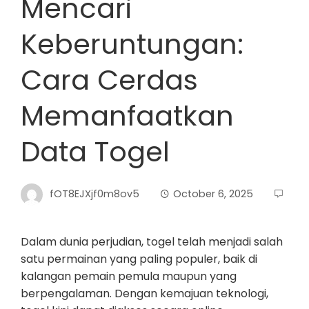
Mencari
Keberuntungan:
Cara Cerdas
Memanfaatkan
Data Togel
fOT8EJXjf0m8ov5
October 6, 2025
Dalam dunia perjudian, togel telah menjadi salah
satu permainan yang paling populer, baik di
kalangan pemain pemula maupun yang
berpengalaman. Dengan kemajuan teknologi,