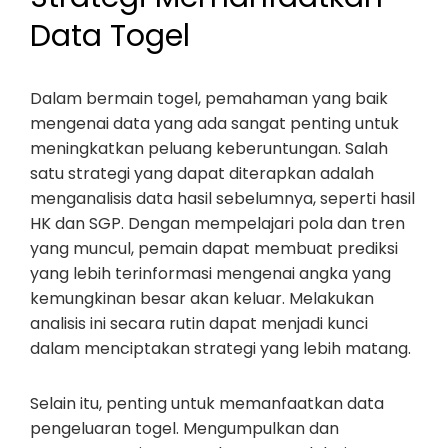
Data Togel
Dalam bermain togel, pemahaman yang baik
mengenai data yang ada sangat penting untuk
meningkatkan peluang keberuntungan. Salah
satu strategi yang dapat diterapkan adalah
menganalisis data hasil sebelumnya, seperti hasil
HK dan SGP. Dengan mempelajari pola dan tren
yang muncul, pemain dapat membuat prediksi
yang lebih terinformasi mengenai angka yang
kemungkinan besar akan keluar. Melakukan
analisis ini secara rutin dapat menjadi kunci
dalam menciptakan strategi yang lebih matang.
Selain itu, penting untuk memanfaatkan data
pengeluaran togel. Mengumpulkan dan