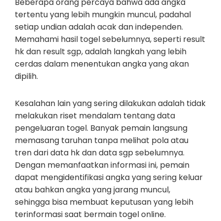
Beberapa orang percaya bahwa ada angka
tertentu yang lebih mungkin muncul, padahal
setiap undian adalah acak dan independen.
Memahami hasil togel sebelumnya, seperti result
hk dan result sgp, adalah langkah yang lebih
cerdas dalam menentukan angka yang akan
dipilih.
Kesalahan lain yang sering dilakukan adalah tidak
melakukan riset mendalam tentang data
pengeluaran togel. Banyak pemain langsung
memasang taruhan tanpa melihat pola atau
tren dari data hk dan data sgp sebelumnya.
Dengan memanfaatkan informasi ini, pemain
dapat mengidentifikasi angka yang sering keluar
atau bahkan angka yang jarang muncul,
sehingga bisa membuat keputusan yang lebih
terinformasi saat bermain togel online.