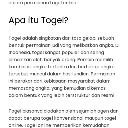
dalam permainan togel online.
Apa itu Togel?
Togel adalah singkatan dari toto gelap, sebuah
bentuk permainan judi yang melibatkan angka. Di
Indonesia, togel sangat populer dan sering
dimainkan oleh banyak orang. Pemain memilih
kombinasi angka tertentu dan berharap angka
tersebut muncul dalam hasil undian. Permainan
ini berakar dari kebiasaan masyarakat dalam
memasang angka, yang kemudian dikemas
dalam bentuk yang lebih terstruktur dan resmi.
Togel biasanya diadakan oleh sejumlah agen dan
dapat berupa togel konvensional maupun togel
online. Togel online memberikan kemudahan