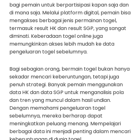
bagi pemain untuk berpartisipasi kapan saja dan
di mana saja. Melalui platform digital, pemain bisa
mengakses berbagai jenis permainan togel,
termasuk result HK dan result SGP, yang sangat
diminati. Keberadaan togel online juga
memungkinkan akses lebih mudah ke data
pengeluaran togel sebelumnya.
Bagi sebagian orang, bermain togel bukan hanya
sekadar mencari keberuntungan, tetapi juga
penuh strategi. Banyak pemain menggunakan
data HK dan data SGP untuk menganalisis pola
dan tren yang muncul dalam hasil undian.
Dengan memahami pengeluaran togel
sebelumnya, mereka berharap dapat
meningkatkan peluang menang. Mempelajari
berbagai data ini menjadi penting dalam mencari
keberuntungan di dunia togel.