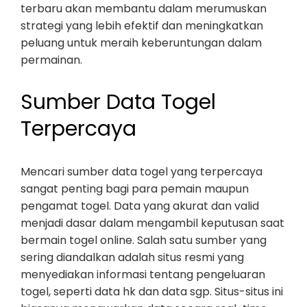
terbaru akan membantu dalam merumuskan
strategi yang lebih efektif dan meningkatkan
peluang untuk meraih keberuntungan dalam
permainan.
Sumber Data Togel
Terpercaya
Mencari sumber data togel yang terpercaya
sangat penting bagi para pemain maupun
pengamat togel. Data yang akurat dan valid
menjadi dasar dalam mengambil keputusan saat
bermain togel online. Salah satu sumber yang
sering diandalkan adalah situs resmi yang
menyediakan informasi tentang pengeluaran
togel, seperti data hk dan data sgp. Situs-situs ini