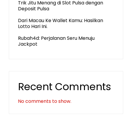
Trik Jitu Menang di Slot Pulsa dengan
Deposit Pulsa
Dari Macau Ke Wallet Kamu: Hasilkan
Lotto Hari Ini.
Rubah4d: Perjalanan Seru Menuju
Jackpot
Recent Comments
No comments to show.