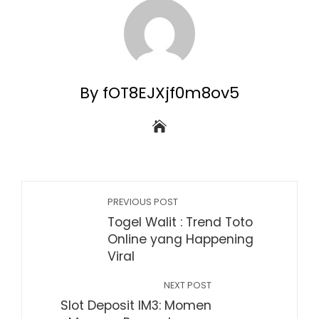
By fOT8EJXjf0m8ov5
PREVIOUS POST
Togel Walit : Trend Toto
Online yang Happening
Viral
NEXT POST
Slot Deposit IM3: Momen