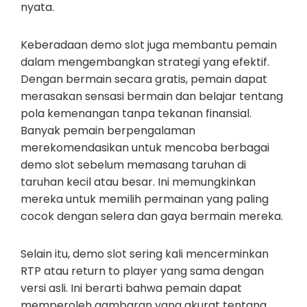
nyata.
Keberadaan demo slot juga membantu pemain
dalam mengembangkan strategi yang efektif.
Dengan bermain secara gratis, pemain dapat
merasakan sensasi bermain dan belajar tentang
pola kemenangan tanpa tekanan finansial.
Banyak pemain berpengalaman
merekomendasikan untuk mencoba berbagai
demo slot sebelum memasang taruhan di
taruhan kecil atau besar. Ini memungkinkan
mereka untuk memilih permainan yang paling
cocok dengan selera dan gaya bermain mereka.
Selain itu, demo slot sering kali mencerminkan
RTP atau return to player yang sama dengan
versi asli. Ini berarti bahwa pemain dapat
memperoleh gambaran yang akurat tentang