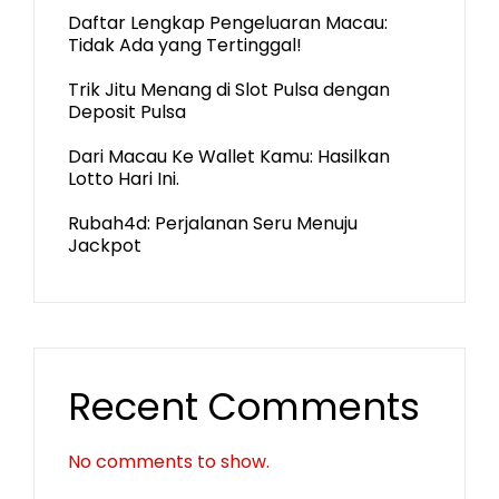
Daftar Lengkap Pengeluaran Macau:
Tidak Ada yang Tertinggal!
Trik Jitu Menang di Slot Pulsa dengan
Deposit Pulsa
Dari Macau Ke Wallet Kamu: Hasilkan
Lotto Hari Ini.
Rubah4d: Perjalanan Seru Menuju
Jackpot
Recent Comments
No comments to show.