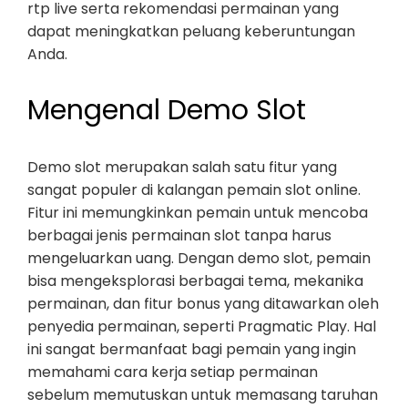
rtp live serta rekomendasi permainan yang
dapat meningkatkan peluang keberuntungan
Anda.
Mengenal Demo Slot
Demo slot merupakan salah satu fitur yang
sangat populer di kalangan pemain slot online.
Fitur ini memungkinkan pemain untuk mencoba
berbagai jenis permainan slot tanpa harus
mengeluarkan uang. Dengan demo slot, pemain
bisa mengeksplorasi berbagai tema, mekanika
permainan, dan fitur bonus yang ditawarkan oleh
penyedia permainan, seperti Pragmatic Play. Hal
ini sangat bermanfaat bagi pemain yang ingin
memahami cara kerja setiap permainan
sebelum memutuskan untuk memasang taruhan