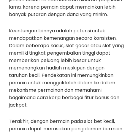
lama, karena pemain dapat memainkan lebih
banyak putaran dengan dana yang minim.
Keuntungan lainnya adalah potensi untuk
mendapatkan kemenangan secara konsisten.
Dalam beberapa kasus, slot gacor atau slot yang
memiliki tingkat pengembalian tinggi dapat
memberikan peluang lebih besar untuk
memenangkan hadiah meskipun dengan
taruhan kecil. Pendekatan ini memungkinkan
pemain untuk menggali lebih dalam ke dalam
mekanisme permainan dan memahami
bagaimana cara kerja berbagai fitur bonus dan
jackpot.
Terakhir, dengan bermain pada slot bet kecil,
pemain dapat merasakan pengalaman bermain