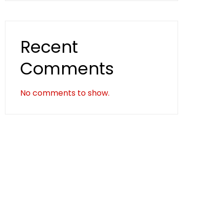
Recent
Comments
No comments to show.