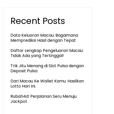
Recent Posts
Data Keluaran Macau: Bagaimana
Memprediksi Hasil dengan Tepat
Daftar Lengkap Pengeluaran Macau:
Tidak Ada yang Tertinggal!
Trik Jitu Menang di Slot Pulsa dengan
Deposit Pulsa
Dari Macau Ke Wallet Kamu: Hasilkan
Lotto Hari Ini.
Rubah4d: Perjalanan Seru Menuju
Jackpot