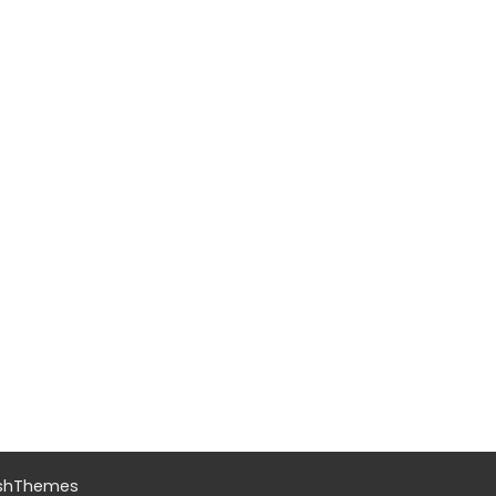
shThemes