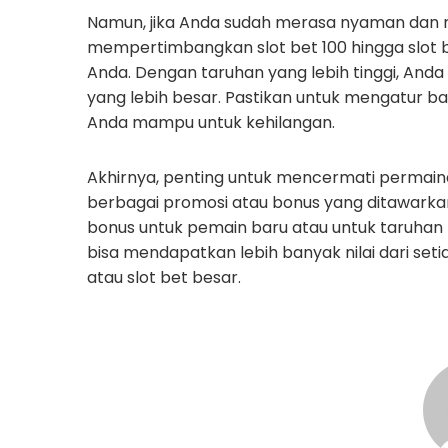
Namun, jika Anda sudah merasa nyaman dan me
mempertimbangkan slot bet 100 hingga slot
Anda. Dengan taruhan yang lebih tinggi, An
yang lebih besar. Pastikan untuk mengatur 
Anda mampu untuk kehilangan.
Akhirnya, penting untuk mencermati permain
berbagai promosi atau bonus yang ditawarkan
bonus untuk pemain baru atau untuk taruhan
bisa mendapatkan lebih banyak nilai dari setia
atau slot bet besar.