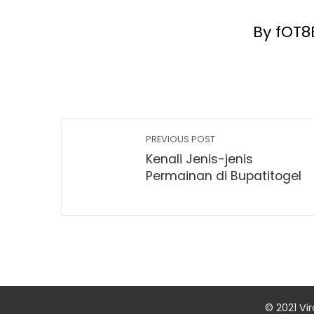
By fOT
PREVIOUS POST
Kenali Jenis-jenis
Permainan di Bupatitogel
© 2021 Vir