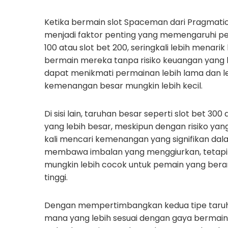
Ketika bermain slot Spaceman dari Pragmatic 
menjadi faktor penting yang memengaruhi pen
100 atau slot bet 200, seringkali lebih mena
bermain mereka tanpa risiko keuangan yang b
dapat menikmati permainan lebih lama dan l
kemenangan besar mungkin lebih kecil.
Di sisi lain, taruhan besar seperti slot bet 
yang lebih besar, meskipun dengan risiko yang 
kali mencari kemenangan yang signifikan dala
membawa imbalan yang menggiurkan, tetapi ris
mungkin lebih cocok untuk pemain yang beran
tinggi.
Dengan mempertimbangkan kedua tipe taruha
mana yang lebih sesuai dengan gaya bermain