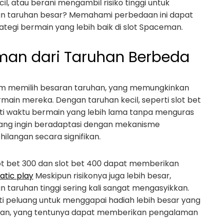
, atau berani mengambil risiko tinggi untuk
n taruhan besar? Memahami perbedaan ini dapat
gi bermain yang lebih baik di slot Spaceman.
man dari Taruhan Berbeda
lam memilih besaran taruhan, yang memungkinkan
in mereka. Dengan taruhan kecil, seperti slot bet
ati waktu bermain yang lebih lama tanpa menguras
 yang ingin beradaptasi dengan mekanisme
ilangan secara signifikan.
 slot bet 300 dan slot bet 400 dapat memberikan
tic play
Meskipun risikonya juga lebih besar,
 taruhan tinggi sering kali sangat mengasyikkan.
 peluang untuk menggapai hadiah lebih besar yang
ceman, yang tentunya dapat memberikan pengalaman