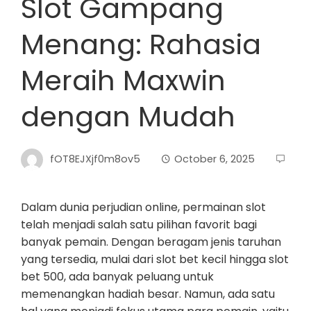
Slot Gampang
Menang: Rahasia
Meraih Maxwin
dengan Mudah
fOT8EJXjf0m8ov5
October 6, 2025
Dalam dunia perjudian online, permainan slot
telah menjadi salah satu pilihan favorit bagi
banyak pemain. Dengan beragam jenis taruhan
yang tersedia, mulai dari slot bet kecil hingga slot
bet 500, ada banyak peluang untuk
memenangkan hadiah besar. Namun, ada satu