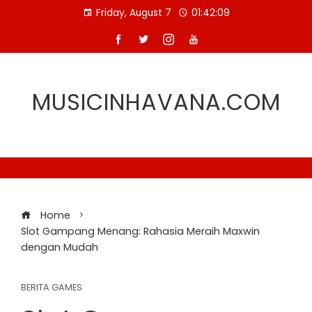
Skip
Friday, August 7
01:42:10
to
content
MUSICINHAVANA.COM
Home
Slot Gampang Menang: Rahasia Meraih Maxwin
dengan Mudah
BERITA GAMES