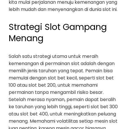
kita mulai perjalanan menuju kemenangan yang
lebih mudah dan menyenangkan di dunia slot ini.
Strategi Slot Gampang
Menang
Salah satu strategi utama untuk meraih
kemenangan di permainan slot adalah dengan
memilih jenis taruhan yang tepat. Pemain bisa
memulai dengan slot bet kecil, seperti slot bet
100 atau slot bet 200, untuk memahami
permainan tanpa mengambil risiko besar.
Setelah merasa nyaman, pemain dapat beralih
ke taruhan yang lebih tinggi, seperti slot bet 300
atau slot bet 400, untuk meningkatkan peluang
menang. Memahami volatilitas setiap mesin slot
juga penting, karena mesin gacor biasanya