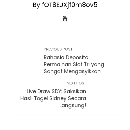
By fOT8EJXjf0m8ov5
PREVIOUS POST
Rahasia Deposito
Permainan Slot Tri yang
Sangat Mengasyikkan
NEXT POST
Live Draw SDY: Saksikan
Hasil Togel Sidney Secara
Langsung!