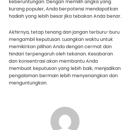
keberuntungan. Dengan memilih angka yang
kurang populer, Anda berpotensi mendapatkan
hadiah yang lebih besar jika tebakan Anda benar.
Akhirnya, tetap tenang dan jangan terburu-buru
mengambil keputusan. Luangkan waktu untuk
memikirkan pilihan Anda dengan cermat dan
hindari terpengaruh oleh tekanan. Kesabaran
dan konsentrasi akan membantu Anda
membuat keputusan yang lebih baik, menjadikan
pengalaman bermain lebih menyenangkan dan
menguntungkan.