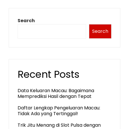
Search
Search
Recent Posts
Data Keluaran Macau: Bagaimana
Memprediksi Hasil dengan Tepat
Daftar Lengkap Pengeluaran Macau:
Tidak Ada yang Tertinggal!
Trik Jitu Menang di Slot Pulsa dengan