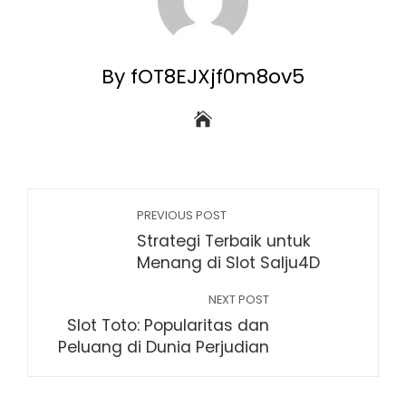
By fOT8EJXjf0m8ov5
PREVIOUS POST
Strategi Terbaik untuk
Menang di Slot Salju4D
NEXT POST
Slot Toto: Popularitas dan
Peluang di Dunia Perjudian