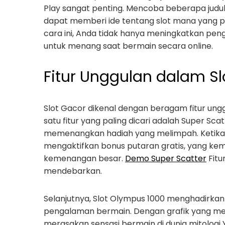
Play sangat penting. Mencoba beberapa judul
dapat memberi ide tentang slot mana yang 
cara ini, Anda tidak hanya meningkatkan pen
untuk menang saat bermain secara online.
Fitur Unggulan dalam Sl
Slot Gacor dikenal dengan beragam fitur ung
satu fitur yang paling dicari adalah Super S
memenangkan hadiah yang melimpah. Ketika s
mengaktifkan bonus putaran gratis, yang ke
kemenangan besar.
Demo Super Scatter
Fitu
mendebarkan.
Selanjutnya, Slot Olympus 1000 menghadirkan
pengalaman bermain. Dengan grafik yang m
merasakan sensasi bermain di dunia mitologi Y