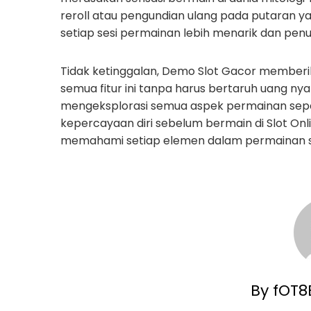
reroll atau pengundian ulang pada putaran 
setiap sesi permainan lebih menarik dan pen
Tidak ketinggalan, Demo Slot Gacor membe
semua fitur ini tanpa harus bertaruh uang 
mengeksplorasi semua aspek permainan seper
kepercayaan diri sebelum bermain di Slot Onli
memahami setiap elemen dalam permainan se
By fOT