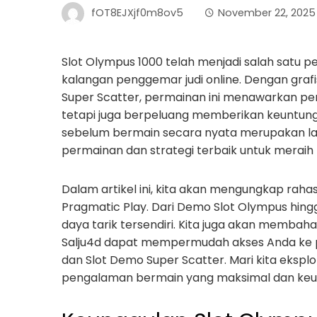
fOT8EJXjf0m8ov5
November 22, 2025
Slot Olympus 1000 telah menjadi salah satu p
kalangan penggemar judi online. Dengan grafi
Super Scatter, permainan ini menawarkan p
tetapi juga berpeluang memberikan keuntun
sebelum bermain secara nyata merupakan 
permainan dan strategi terbaik untuk merai
Dalam artikel ini, kita akan mengungkap rahas
Pragmatic Play. Dari Demo Slot Olympus hing
daya tarik tersendiri. Kita juga akan membah
Salju4d dapat mempermudah akses Anda ke p
dan Slot Demo Super Scatter. Mari kita eks
pengalaman bermain yang maksimal dan keun