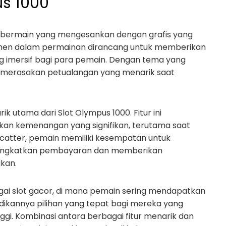
s 1000
bermain yang mengesankan dengan grafis yang
emen dalam permainan dirancang untuk memberikan
g imersif bagi para pemain. Dengan tema yang
kan merasakan petualangan yang menarik saat
ik utama dari Slot Olympus 1000. Fitur ini
n kemenangan yang signifikan, terutama saat
 Scatter, pemain memiliki kesempatan untuk
ningkatkan pembayaran dan memberikan
kan.
bagai slot gacor, di mana pemain sering mendapatkan
ikannya pilihan yang tepat bagi mereka yang
ggi. Kombinasi antara berbagai fitur menarik dan