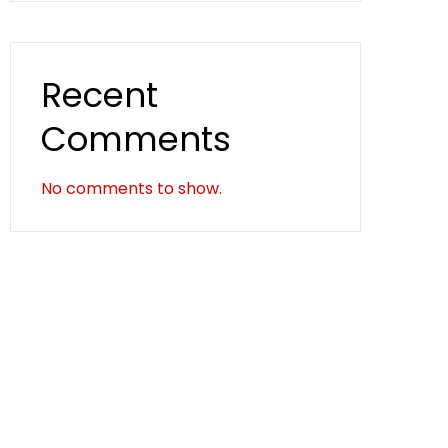
Recent
Comments
No comments to show.