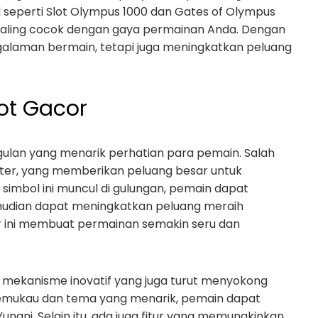
 seperti Slot Olympus 1000 dan Gates of Olympus
paling cocok dengan gaya permainan Anda. Dengan
galaman bermain, tetapi juga meningkatkan peluang
ot Gacor
gulan yang menarik perhatian para pemain. Salah
catter, yang memberikan peluang besar untuk
imbol ini muncul di gulungan, pemain dapat
mudian dapat meningkatkan peluang meraih
r ini membuat permainan semakin seru dan
 mekanisme inovatif yang juga turut menyokong
emukau dan tema yang menarik, pemain dapat
unani. Selain itu, ada juga fitur yang memungkinkan