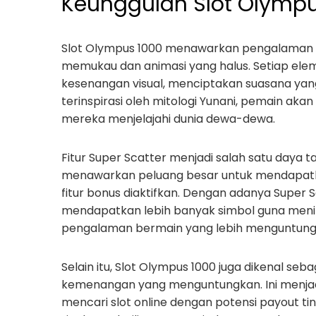
Keunggulan Slot Olympu
Slot Olympus 1000 menawarkan pengalaman 
memukau dan animasi yang halus. Setiap el
kesenangan visual, menciptakan suasana yan
terinspirasi oleh mitologi Yunani, pemain a
mereka menjelajahi dunia dewa-dewa.
Fitur Super Scatter menjadi salah satu daya tar
menawarkan peluang besar untuk mendapatka
fitur bonus diaktifkan. Dengan adanya Super
mendapatkan lebih banyak simbol guna me
pengalaman bermain yang lebih menguntung
Selain itu, Slot Olympus 1000 juga dikenal se
kemenangan yang menguntungkan. Ini menjad
mencari slot online dengan potensi payout tin