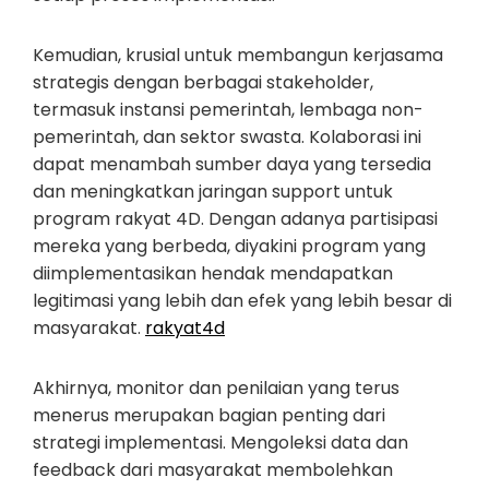
Kemudian, krusial untuk membangun kerjasama
strategis dengan berbagai stakeholder,
termasuk instansi pemerintah, lembaga non-
pemerintah, dan sektor swasta. Kolaborasi ini
dapat menambah sumber daya yang tersedia
dan meningkatkan jaringan support untuk
program rakyat 4D. Dengan adanya partisipasi
mereka yang berbeda, diyakini program yang
diimplementasikan hendak mendapatkan
legitimasi yang lebih dan efek yang lebih besar di
masyarakat.
rakyat4d
Akhirnya, monitor dan penilaian yang terus
menerus merupakan bagian penting dari
strategi implementasi. Mengoleksi data dan
feedback dari masyarakat membolehkan