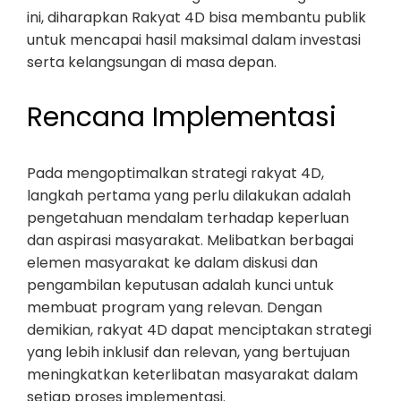
ini, diharapkan Rakyat 4D bisa membantu publik
untuk mencapai hasil maksimal dalam investasi
serta kelangsungan di masa depan.
Rencana Implementasi
Pada mengoptimalkan strategi rakyat 4D,
langkah pertama yang perlu dilakukan adalah
pengetahuan mendalam terhadap keperluan
dan aspirasi masyarakat. Melibatkan berbagai
elemen masyarakat ke dalam diskusi dan
pengambilan keputusan adalah kunci untuk
membuat program yang relevan. Dengan
demikian, rakyat 4D dapat menciptakan strategi
yang lebih inklusif dan relevan, yang bertujuan
meningkatkan keterlibatan masyarakat dalam
setiap proses implementasi.