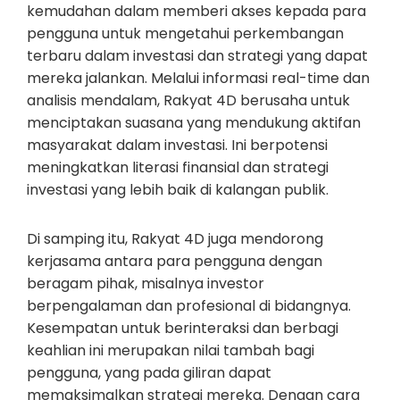
kemudahan dalam memberi akses kepada para
pengguna untuk mengetahui perkembangan
terbaru dalam investasi dan strategi yang dapat
mereka jalankan. Melalui informasi real-time dan
analisis mendalam, Rakyat 4D berusaha untuk
menciptakan suasana yang mendukung aktifan
masyarakat dalam investasi. Ini berpotensi
meningkatkan literasi finansial dan strategi
investasi yang lebih baik di kalangan publik.
Di samping itu, Rakyat 4D juga mendorong
kerjasama antara para pengguna dengan
beragam pihak, misalnya investor
berpengalaman dan profesional di bidangnya.
Kesempatan untuk berinteraksi dan berbagi
keahlian ini merupakan nilai tambah bagi
pengguna, yang pada giliran dapat
memaksimalkan strategi mereka. Dengan cara