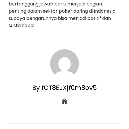
bertanggung jawab perlu menjadi bagian
penting dalam sektor poker daring di Indonesia
supaya pengaruhnya bisa menjadi positif dan
sustainable.
By fOT8EJXjf0m8ov5