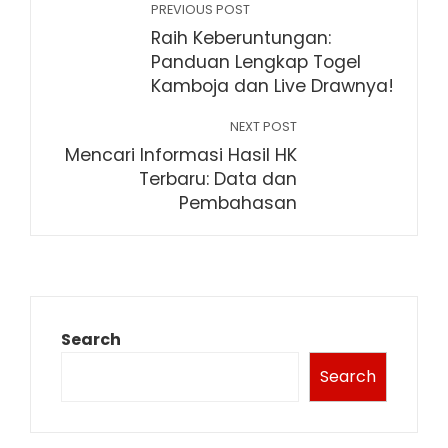
PREVIOUS POST
Raih Keberuntungan:
Panduan Lengkap Togel
Kamboja dan Live Drawnya!
NEXT POST
Mencari Informasi Hasil HK
Terbaru: Data dan
Pembahasan
Search
Search