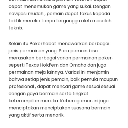
cepat menemukan game yang sukai. Dengan
navigasi mudah , pemain dapat fokus kepada
taktik mereka tanpa terganggu oleh masalah
teknis.
Selain itu Pokerhebat menawarkan berbagai
jenis permainan yang. Para pemain bisa
merasakan berbagai varian permainan poker,
seperti Texas Hold’em dan Omaha dan juga
permainan meja lainnya. Variasi ini menjamin
bahwa setiap jenis pemain, baik pemula maupun
profesional , dapat mencari game sesuai sesuai
dengan gaya bermain serta tingkat
keterampilan mereka. Keberagaman ini juga
menciptakan menciptakan suasana bermain
yang aktif serta menarik.