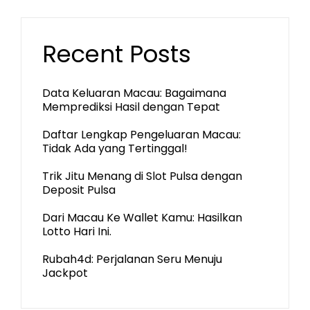
Recent Posts
Data Keluaran Macau: Bagaimana
Memprediksi Hasil dengan Tepat
Daftar Lengkap Pengeluaran Macau:
Tidak Ada yang Tertinggal!
Trik Jitu Menang di Slot Pulsa dengan
Deposit Pulsa
Dari Macau Ke Wallet Kamu: Hasilkan
Lotto Hari Ini.
Rubah4d: Perjalanan Seru Menuju
Jackpot