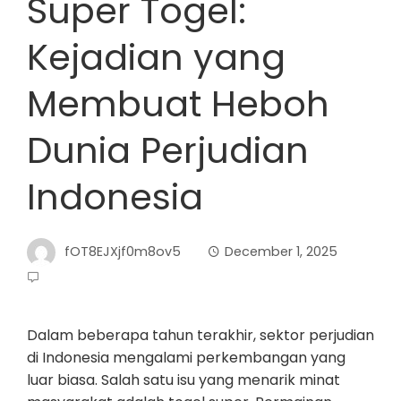
Super Togel:
Kejadian yang
Membuat Heboh
Dunia Perjudian
Indonesia
fOT8EJXjf0m8ov5
December 1, 2025
Dalam beberapa tahun terakhir, sektor perjudian
di Indonesia mengalami perkembangan yang
luar biasa. Salah satu isu yang menarik minat