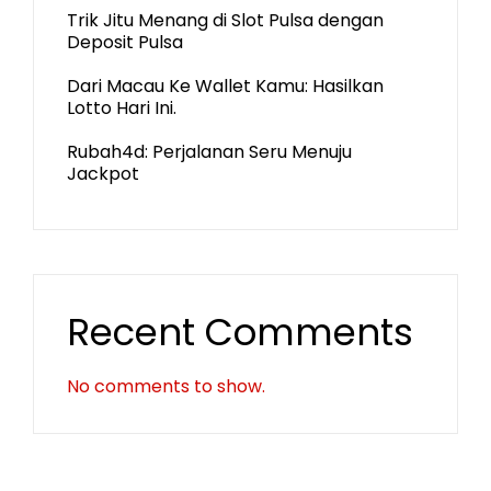
Trik Jitu Menang di Slot Pulsa dengan
Deposit Pulsa
Dari Macau Ke Wallet Kamu: Hasilkan
Lotto Hari Ini.
Rubah4d: Perjalanan Seru Menuju
Jackpot
Recent Comments
No comments to show.