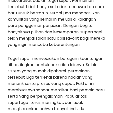
masyarakat adalah togel super. Permainan
tersebut tidak hanya sekadar menawarkan cara
baru untuk bertaruh, tetapi juga menghasilkan
komunitas yang semakin meluas di kalangan
para penggemar perjudian. Dengan begitu
banyaknya pilihan dan kesempatan, supertogel
telah menjadi salah satu opsi favorit bagi mereka
yang ingin mencoba keberuntungan.
Togel super menyediakan beragam keuntungan
dibandingkan bentuk perjudian lainnya. Selain
sistem yang mudah dipahami, permainan
tersebut juga terkenal karena hadiah yang
menarik serta proses yang cepat. Faktor ini
membuatnya sangat memikat bagi pemain baru
serta yang berpengalaman. Popularitas
supertogel terus meningkat, dan tidak
mengherankan bahwa banyak individu