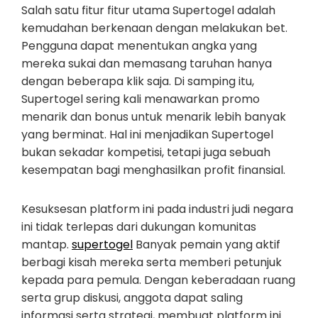
Salah satu fitur fitur utama Supertogel adalah
kemudahan berkenaan dengan melakukan bet.
Pengguna dapat menentukan angka yang
mereka sukai dan memasang taruhan hanya
dengan beberapa klik saja. Di samping itu,
Supertogel sering kali menawarkan promo
menarik dan bonus untuk menarik lebih banyak
yang berminat. Hal ini menjadikan Supertogel
bukan sekadar kompetisi, tetapi juga sebuah
kesempatan bagi menghasilkan profit finansial.
Kesuksesan platform ini pada industri judi negara
ini tidak terlepas dari dukungan komunitas
mantap.
supertogel
Banyak pemain yang aktif
berbagi kisah mereka serta memberi petunjuk
kepada para pemula. Dengan keberadaan ruang
serta grup diskusi, anggota dapat saling
informasi serta strategi, membuat platform ini