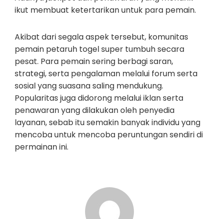
ikut membuat ketertarikan untuk para pemain.
Akibat dari segala aspek tersebut, komunitas
pemain petaruh togel super tumbuh secara
pesat. Para pemain sering berbagi saran,
strategi, serta pengalaman melalui forum serta
sosial yang suasana saling mendukung.
Popularitas juga didorong melalui iklan serta
penawaran yang dilakukan oleh penyedia
layanan, sebab itu semakin banyak individu yang
mencoba untuk mencoba peruntungan sendiri di
permainan ini.