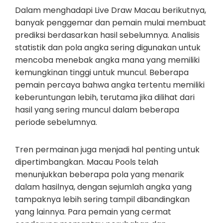
Dalam menghadapi Live Draw Macau berikutnya,
banyak penggemar dan pemain mulai membuat
prediksi berdasarkan hasil sebelumnya. Analisis
statistik dan pola angka sering digunakan untuk
mencoba menebak angka mana yang memiliki
kemungkinan tinggi untuk muncul. Beberapa
pemain percaya bahwa angka tertentu memiliki
keberuntungan lebih, terutama jika dilihat dari
hasil yang sering muncul dalam beberapa
periode sebelumnya.
Tren permainan juga menjadi hal penting untuk
dipertimbangkan. Macau Pools telah
menunjukkan beberapa pola yang menarik
dalam hasilnya, dengan sejumlah angka yang
tampaknya lebih sering tampil dibandingkan
yang lainnya. Para pemain yang cermat