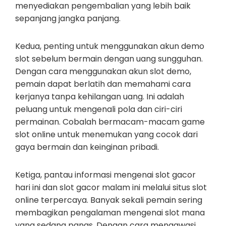
menyediakan pengembalian yang lebih baik
sepanjang jangka panjang.
Kedua, penting untuk menggunakan akun demo
slot sebelum bermain dengan uang sungguhan.
Dengan cara menggunakan akun slot demo,
pemain dapat berlatih dan memahami cara
kerjanya tanpa kehilangan uang. Ini adalah
peluang untuk mengenali pola dan ciri-ciri
permainan. Cobalah bermacam-macam game
slot online untuk menemukan yang cocok dari
gaya bermain dan keinginan pribadi.
Ketiga, pantau informasi mengenai slot gacor
hari ini dan slot gacor malam ini melalui situs slot
online terpercaya. Banyak sekali pemain sering
membagikan pengalaman mengenai slot mana
yang sedang panas. Dengan cara mengawasi