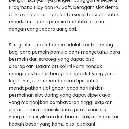
Dengan banyaknya pengembang game seperti
Pragmatic Play dan PG Soft, beragam slot demo
dan akun percobaan slot tersedia tersedia untuk
mendukung para pemain berlatih sebelum
dengan uang secara uang asli.
Slot gratis dan slot demo adalah tools penting
bagi para pemain pemula demi mengetahui cara
bermain dan strategi yang dapat bisa
diterapkan. Dalam artikel ini kami hendak
mengupas tuntas beragam tipe slot yang yang
lagi tenar, serta memberikan tips untuk
mendapatkan slot gacor pada hari ini dan
permainan slot daring yang dapat dipercaya
yang menjanjikan pembayaran tinggi. Siapkan
dirimu demi memasuki dunia permainan slot
yang mengasyikkan dan barangkali, menemukan
hadiah besar yang kamu cita-citakan!