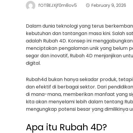
fOT8EJXjf0m8ov5
February 9, 2026
Dalam dunia teknologi yang terus berkembang
kebutuhan dan tantangan masa kini. Salah sa
adalah Rubah 4D. Konsep ini menggabungkan 
menciptakan pengalaman unik yang belum p
segar dan inovatif, Rubah 4D menjanjikan unt
digital.
Rubah4d bukan hanya sekadar produk, tetapi
dan efektif di berbagai sektor. Dari pendidik
di mana-mana, memberikan manfaat yang signif
kita akan menyelami lebih dalam tentang Ruba
mengungkap potensi besar yang dimilikinya 
Apa itu Rubah 4D?