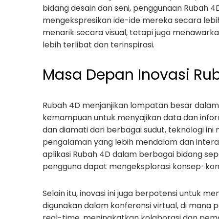
bidang desain dan seni, penggunaan Rubah 
mengekspresikan ide-ide mereka secara lebih i
menarik secara visual, tetapi juga menawar
lebih terlibat dan terinspirasi.
Masa Depan Inovasi Ru
Rubah 4D menjanjikan lompatan besar dalam c
kemampuan untuk menyajikan data dan inform
dan diamati dari berbagai sudut, teknologi
pengalaman yang lebih mendalam dan interak
aplikasi Rubah 4D dalam berbagai bidang sepe
pengguna dapat mengeksplorasi konsep-konse
Selain itu, inovasi ini juga berpotensi untuk
digunakan dalam konferensi virtual, di mana 
real-time, meningkatkan kolaborasi dan pemah