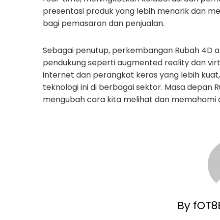
presentasi produk yang lebih menarik dan me
bagi pemasaran dan penjualan.
Sebagai penutup, perkembangan Rubah 4D a
pendukung seperti augmented reality dan virt
internet dan perangkat keras yang lebih kuat, 
teknologi ini di berbagai sektor. Masa depan 
mengubah cara kita melihat dan memahami dun
By fOT