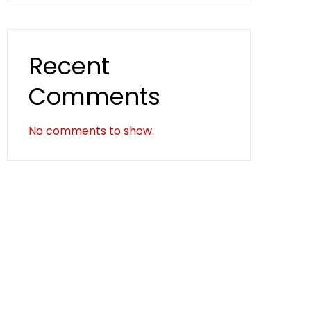
Recent
Comments
No comments to show.