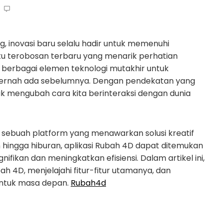
, inovasi baru selalu hadir untuk memenuhi
tu terobosan terbaru yang menarik perhatian
berbagai elemen teknologi mutakhir untuk
ernah ada sebelumnya. Dengan pendekatan yang
uk mengubah cara kita berinteraksi dengan dunia
 sebuah platform yang menawarkan solusi kreatif
an hingga hiburan, aplikasi Rubah 4D dapat ditemukan
ikan dan meningkatkan efisiensi. Dalam artikel ini,
h 4D, menjelajahi fitur-fitur utamanya, dan
untuk masa depan.
Rubah4d