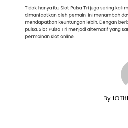
Tidak hanya itu, Slot Pulsa Tri juga sering k
dimanfaatkan oleh pemain. Ini menambah day
mendapatkan keuntungan lebih. Dengan berba
pulsa, Slot Pulsa Tri menjadi alternatif yang
permainan slot online.
By fOT