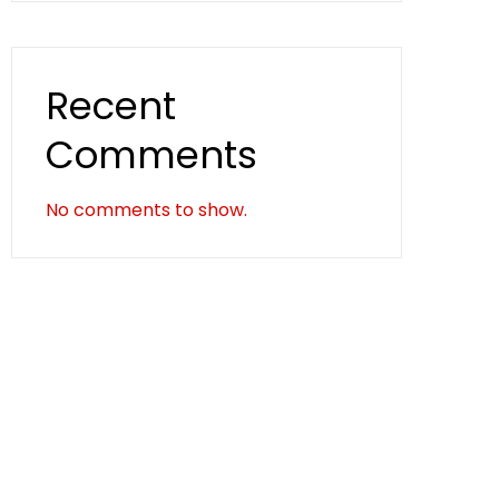
Recent
Comments
No comments to show.