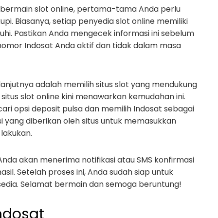
 bermain slot online, pertama-tama Anda perlu
. Biasanya, setiap penyedia slot online memiliki
hi. Pastikan Anda mengecek informasi ini sebelum
a nomor Indosat Anda aktif dan tidak dalam masa
elanjutnya adalah memilih situs slot yang mendukung
situs slot online kini menawarkan kemudahan ini.
cari opsi deposit pulsa dan memilih Indosat sebagai
ksi yang diberikan oleh situs untuk memasukkan
 lakukan.
Anda akan menerima notifikasi atau SMS konfirmasi
il. Setelah proses ini, Anda sudah siap untuk
sedia. Selamat bermain dan semoga beruntung!
ndosat