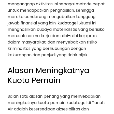
menganggap aktivitas ini sebagai metode cepat
untuk mendapatkan penghasilan, sehingga
mereka cenderung mengabaikan tanggung
jawab finansial yang lain.
kudatogel
Situasi ini
menghasilkan budaya materialistis yang berisiko
merusak norma kerja dan nilai-nilai kejujuran
dalam masyarakat, dan menyebabkan risiko
kriminalitas yang berhubungan dengan
kekurangan dan penjudi yang tidak bijak.
Alasan Meningkatnya
Kuota Pemain
Salah satu alasan penting yang menyebabkan
meningkatnya kuota pemain kudatogel di Tanah
Air adalah ketersediaan aksesibilitas dan