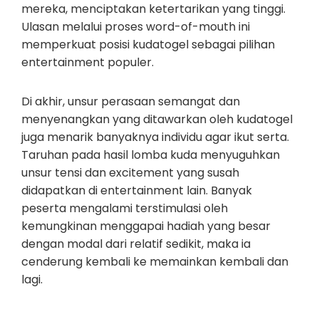
mereka, menciptakan ketertarikan yang tinggi.
Ulasan melalui proses word-of-mouth ini
memperkuat posisi kudatogel sebagai pilihan
entertainment populer.
Di akhir, unsur perasaan semangat dan
menyenangkan yang ditawarkan oleh kudatogel
juga menarik banyaknya individu agar ikut serta.
Taruhan pada hasil lomba kuda menyuguhkan
unsur tensi dan excitement yang susah
didapatkan di entertainment lain. Banyak
peserta mengalami terstimulasi oleh
kemungkinan menggapai hadiah yang besar
dengan modal dari relatif sedikit, maka ia
cenderung kembali ke memainkan kembali dan
lagi.