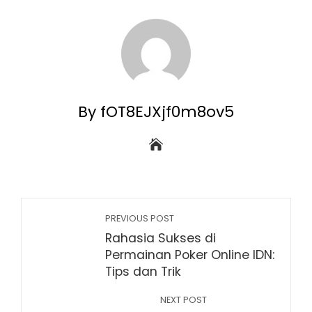
By fOT8EJXjf0m8ov5
PREVIOUS POST
Rahasia Sukses di
Permainan Poker Online IDN:
Tips dan Trik
NEXT POST