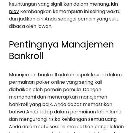
keuntungan yang signifikan dalam menang.
idn
play
Kembangkan kemampuan ini seiring waktu
dan jadikan diri Anda sebagai pemain yang sulit
dibaca oleh lawan.
Pentingnya Manajemen
Bankroll
Manajemen bankroll adalah aspek krusial dalam
permainan poker online yang sering kali
diabaikan oleh pemain pemula. Dengan
memahami dan menerapkan manajemen
bankroll yang baik, Anda dapat memastikan
bahwa Anda tetap dalam permainan lebih lama
dan mengurangi risiko kehilangan semua uang
Anda dalam satu sesi. Ini melibatkan pengelolaan