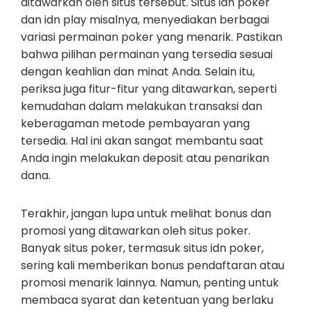
ditawarkan oleh situs tersebut. Situs idn poker
dan idn play misalnya, menyediakan berbagai
variasi permainan poker yang menarik. Pastikan
bahwa pilihan permainan yang tersedia sesuai
dengan keahlian dan minat Anda. Selain itu,
periksa juga fitur-fitur yang ditawarkan, seperti
kemudahan dalam melakukan transaksi dan
keberagaman metode pembayaran yang
tersedia. Hal ini akan sangat membantu saat
Anda ingin melakukan deposit atau penarikan
dana.
Terakhir, jangan lupa untuk melihat bonus dan
promosi yang ditawarkan oleh situs poker.
Banyak situs poker, termasuk situs idn poker,
sering kali memberikan bonus pendaftaran atau
promosi menarik lainnya. Namun, penting untuk
membaca syarat dan ketentuan yang berlaku