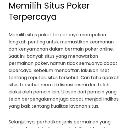
Memilih Situs Poker
Terpercaya
Memilih situs poker terpercaya merupakan
langkah penting untuk memastikan keamanan
dan kenyamanan dalam bermain poker online.
Saat ini, banyak situs yang menawarkan
permainan poker, namun tidak semuanya dapat
dipercaya. Sebelum mendaftar, lakukan riset
tentang reputasi situs tersebut. Cari tahu apakah
situs tersebut memiliki lisensi resmi dan telah
diakui oleh pemain lain. Ulasan dari pemain yang
telah berpengalaman juga dapat menjadi indikasi
yang baik tentang kualitas layanan situs.
Selanjutnya, perhatikan jenis permainan yang