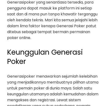
Generasipoker yang senantiasa tersedia, para
pengguna dapat masuk ke platform ini setiap
saat dan di mana pun tanpa khawatir terganggu
oleh kendala teknis. Mari kita semua jelajahi lebih
dalam lima faktor kenapa Generasi Poker patut
ditebus sebagai tempat bermain permainan
poker online.
Keunggulan Generasi
Poker
Generasipoker menawarkan sejumlah kelebihan
yang menjadikannya membuatnya pilihan utama
untuk pemain poker di dunia maya. Salah satu
keunggulan utamanya adalah kemudahan dalam
mengakses dan registrasi. Lewat sistem
pendaftaran yang cukup sederhana, pemain