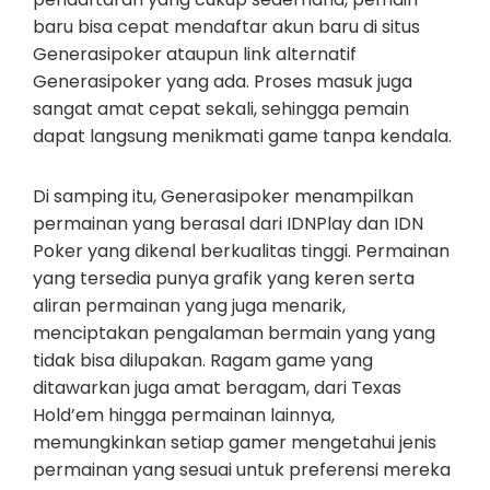
baru bisa cepat mendaftar akun baru di situs
Generasipoker ataupun link alternatif
Generasipoker yang ada. Proses masuk juga
sangat amat cepat sekali, sehingga pemain
dapat langsung menikmati game tanpa kendala.
Di samping itu, Generasipoker menampilkan
permainan yang berasal dari IDNPlay dan IDN
Poker yang dikenal berkualitas tinggi. Permainan
yang tersedia punya grafik yang keren serta
aliran permainan yang juga menarik,
menciptakan pengalaman bermain yang yang
tidak bisa dilupakan. Ragam game yang
ditawarkan juga amat beragam, dari Texas
Hold’em hingga permainan lainnya,
memungkinkan setiap gamer mengetahui jenis
permainan yang sesuai untuk preferensi mereka