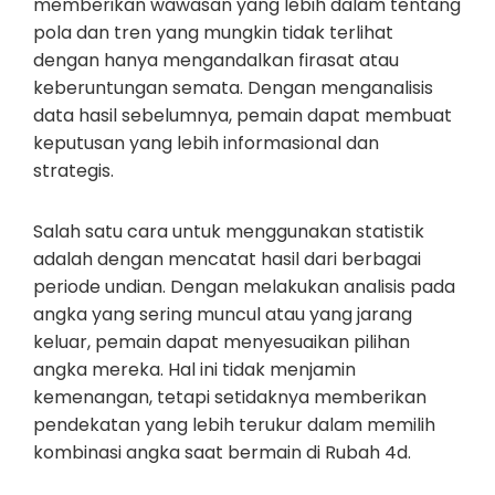
memberikan wawasan yang lebih dalam tentang
pola dan tren yang mungkin tidak terlihat
dengan hanya mengandalkan firasat atau
keberuntungan semata. Dengan menganalisis
data hasil sebelumnya, pemain dapat membuat
keputusan yang lebih informasional dan
strategis.
Salah satu cara untuk menggunakan statistik
adalah dengan mencatat hasil dari berbagai
periode undian. Dengan melakukan analisis pada
angka yang sering muncul atau yang jarang
keluar, pemain dapat menyesuaikan pilihan
angka mereka. Hal ini tidak menjamin
kemenangan, tetapi setidaknya memberikan
pendekatan yang lebih terukur dalam memilih
kombinasi angka saat bermain di Rubah 4d.