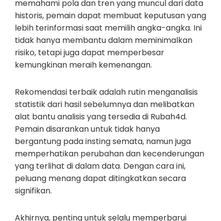
memahami pola dan tren yang muncul dari data
historis, pemain dapat membuat keputusan yang
lebih terinformasi saat memilih angka-angka. Ini
tidak hanya membantu dalam meminimalkan
risiko, tetapi juga dapat memperbesar
kemungkinan meraih kemenangan.
Rekomendasi terbaik adalah rutin menganalisis
statistik dari hasil sebelumnya dan melibatkan
alat bantu analisis yang tersedia di Rubah4d.
Pemain disarankan untuk tidak hanya
bergantung pada insting semata, namun juga
memperhatikan perubahan dan kecenderungan
yang terlihat di dalam data. Dengan cara ini,
peluang menang dapat ditingkatkan secara
signifikan.
Akhirnya, penting untuk selalu memperbarui