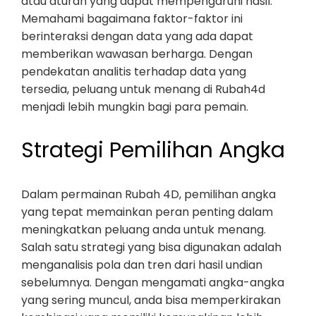
atau aturan yang dapat mempengaruhi hasil.
Memahami bagaimana faktor-faktor ini
berinteraksi dengan data yang ada dapat
memberikan wawasan berharga. Dengan
pendekatan analitis terhadap data yang
tersedia, peluang untuk menang di Rubah4d
menjadi lebih mungkin bagi para pemain.
Strategi Pemilihan Angka
Dalam permainan Rubah 4D, pemilihan angka
yang tepat memainkan peran penting dalam
meningkatkan peluang anda untuk menang.
Salah satu strategi yang bisa digunakan adalah
menganalisis pola dan tren dari hasil undian
sebelumnya. Dengan mengamati angka-angka
yang sering muncul, anda bisa memperkirakan