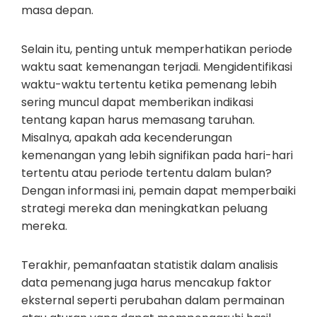
masa depan.
Selain itu, penting untuk memperhatikan periode
waktu saat kemenangan terjadi. Mengidentifikasi
waktu-waktu tertentu ketika pemenang lebih
sering muncul dapat memberikan indikasi
tentang kapan harus memasang taruhan.
Misalnya, apakah ada kecenderungan
kemenangan yang lebih signifikan pada hari-hari
tertentu atau periode tertentu dalam bulan?
Dengan informasi ini, pemain dapat memperbaiki
strategi mereka dan meningkatkan peluang
mereka.
Terakhir, pemanfaatan statistik dalam analisis
data pemenang juga harus mencakup faktor
eksternal seperti perubahan dalam permainan