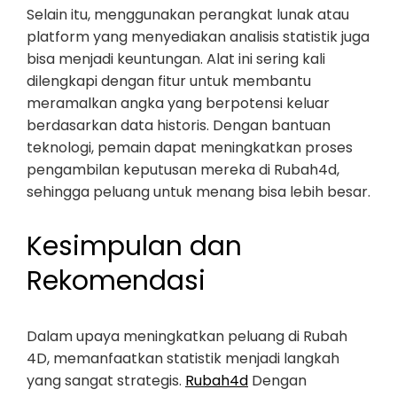
Selain itu, menggunakan perangkat lunak atau
platform yang menyediakan analisis statistik juga
bisa menjadi keuntungan. Alat ini sering kali
dilengkapi dengan fitur untuk membantu
meramalkan angka yang berpotensi keluar
berdasarkan data historis. Dengan bantuan
teknologi, pemain dapat meningkatkan proses
pengambilan keputusan mereka di Rubah4d,
sehingga peluang untuk menang bisa lebih besar.
Kesimpulan dan
Rekomendasi
Dalam upaya meningkatkan peluang di Rubah
4D, memanfaatkan statistik menjadi langkah
yang sangat strategis.
Rubah4d
Dengan