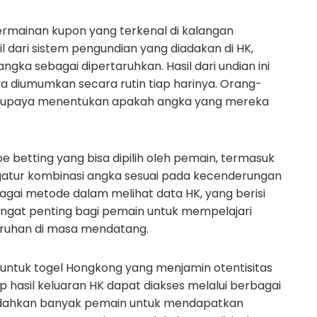
ermainan kupon yang terkenal di kalangan
il dari sistem pengundian yang diadakan di HK,
a sebagai dipertaruhkan. Hasil dari undian ini
a diumumkan secara rutin tiap harinya. Orang-
ini supaya menentukan apakah angka yang mereka
e betting yang bisa dipilih oleh pemain, termasuk
ngatur kombinasi angka sesuai pada kecenderungan
bagai metode dalam melihat data HK, yang berisi
sangat penting bagi pemain untuk mempelajari
aruhan di masa mendatang.
untuk togel Hongkong yang menjamin otentisitas
ap hasil keluaran HK dapat diakses melalui berbagai
emudahkan banyak pemain untuk mendapatkan