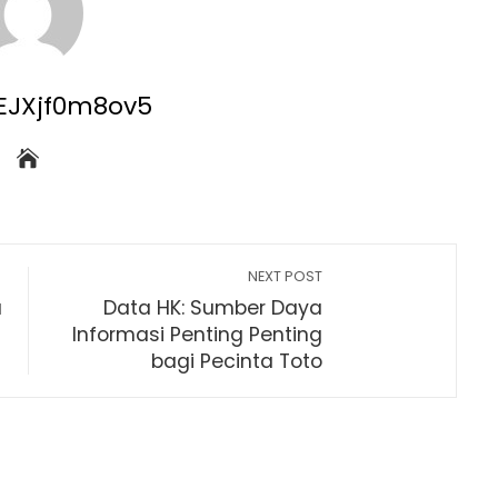
8EJXjf0m8ov5
NEXT POST
a
Data HK: Sumber Daya
Informasi Penting Penting
bagi Pecinta Toto