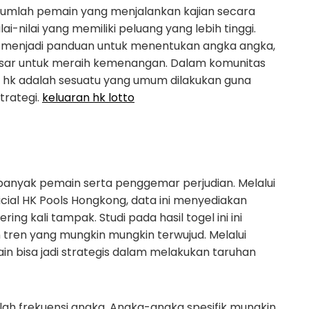
jumlah pemain yang menjalankan kajian secara
i-nilai yang memiliki peluang yang lebih tinggi.
pat menjadi panduan untuk menentukan angka angka,
sar untuk meraih kemenangan. Dalam komunitas
i hk adalah sesuatu yang umum dilakukan guna
rategi.
keluaran hk lotto
 banyak pemain serta penggemar perjudian. Melalui
ficial HK Pools Hongkong, data ini menyediakan
 kali tampak. Studi pada hasil togel ini ini
tren yang mungkin mungkin terwujud. Melalui
n bisa jadi strategis dalam melakukan taruhan
alah frekuensi angka. Angka-angka spesifik mungkin