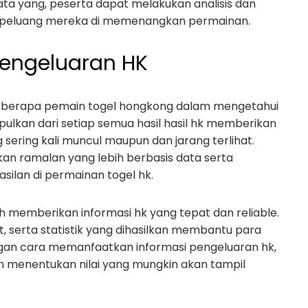
ata yang, peserta dapat melakukan analisis dan
 peluang mereka di memenangkan permainan.
 Pengeluaran HK
 beberapa pemain togel hongkong dalam mengetahui
pulkan dari setiap semua hasil hasil hk memberikan
 sering kali muncul maupun dan jarang terlihat.
ukan ramalan yang lebih berbasis data serta
lan di permainan togel hk.
 memberikan informasi hk yang tepat dan reliable.
t, serta statistik yang dihasilkan membantu para
an cara memanfaatkan informasi pengeluaran hk,
n menentukan nilai yang mungkin akan tampil