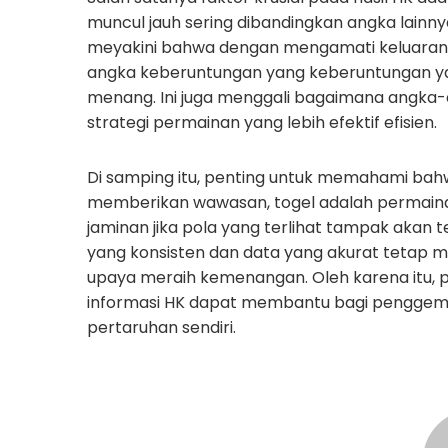
muncul jauh sering dibandingkan angka lainny
meyakini bahwa dengan mengamati keluaran t
angka keberuntungan yang keberuntungan 
menang. Ini juga menggali bagaimana ang
strategi permainan yang lebih efektif efisien.
Di samping itu, penting untuk memahami bahw
memberikan wawasan, togel adalah permaina
jaminan jika pola yang terlihat tampak akan 
yang konsisten dan data yang akurat tetap 
upaya meraih kemenangan. Oleh karena itu, p
informasi HK dapat membantu bagi penggemar
pertaruhan sendiri.