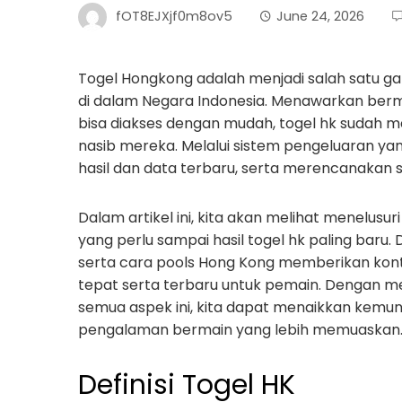
fOT8EJXjf0m8ov5
June 24, 2026
Togel Hongkong adalah menjadi salah satu g
di dalam Negara Indonesia. Menawarkan ber
bisa diakses dengan mudah, togel hk sudah me
nasib mereka. Melalui sistem pengeluaran ya
hasil dan data terbaru, serta merencanakan 
Dalam artikel ini, kita akan melihat menelusu
yang perlu sampai hasil togel hk paling baru.
serta cara pools Hong Kong memberikan kont
tepat serta terbaru untuk pemain. Dengan
semua aspek ini, kita dapat menaikkan kemu
pengalaman bermain yang lebih memuaskan
Definisi Togel HK