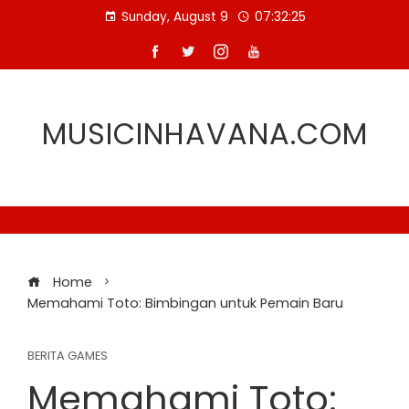
Skip
Sunday, August 9
07:32:25
to
content
MUSICINHAVANA.COM
Home
Memahami Toto: Bimbingan untuk Pemain Baru
BERITA GAMES
Memahami Toto: