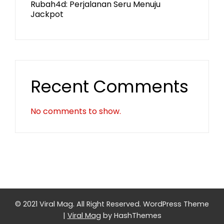
Rubah4d: Perjalanan Seru Menuju
Jackpot
Recent Comments
No comments to show.
© 2021 Viral Mag. All Right Reserved.
WordPress Theme
|
Viral Mag
by HashThemes