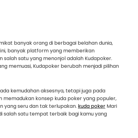
ikat banyak orang di berbagai belahan dunia,
at ini, banyak platform yang memberikan
n salah satu yang menonjol adalah Kudapoker.
ang memuasi, Kudapoker berubah menjadi pilihan
pada kemudahan aksesnya, tetapi juga pada
n memadukan konsep kuda poker yang populer,
yang seru dan tak terlupakan.
kuda poker
Mari
di salah satu tempat terbaik bagi kamu yang