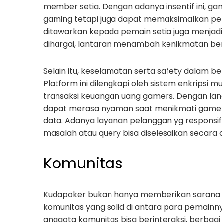
member setia. Dengan adanya insentif ini, g
gaming tetapi juga dapat memaksimalkan perj
ditawarkan kepada pemain setia juga menja
dihargai, lantaran menambah kenikmatan be
Selain itu, keselamatan serta safety dalam be
Platform ini dilengkapi oleh sistem enkripsi
transaksi keuangan uang gamers. Dengan la
dapat merasa nyaman saat menikmati game 
data. Adanya layanan pelanggan yg responsif
masalah atau query bisa diselesaikan secara 
Komunitas
Kudapoker bukan hanya memberikan sarana p
komunitas yang solid di antara para pemainnya
anggota komunitas bisa berinteraksi, berbagi 