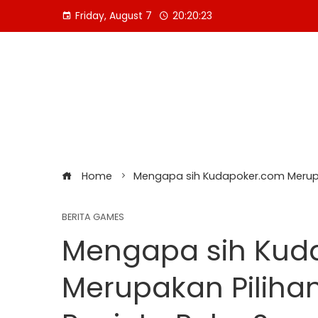
Skip
Friday, August 7
20:20:23
to
content
Home
Mengapa sih Kudapoker.com Merupa
BERITA GAMES
Mengapa sih Kud
Merupakan Piliha