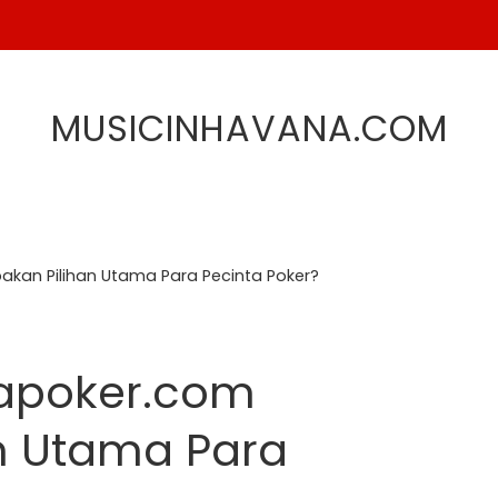
MUSICINHAVANA.COM
kan Pilihan Utama Para Pecinta Poker?
apoker.com
n Utama Para