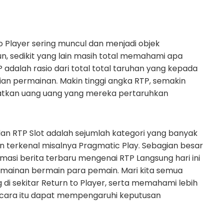
to Player sering muncul dan menjadi objek
, sedikit yang lain masih total memahami apa
adalah rasio dari total total taruhan yang kepada
an permainan. Makin tinggi angka RTP, semakin
tkan uang uang yang mereka pertaruhkan
dan RTP Slot adalah sejumlah kategori yang banyak
n terkenal misalnya Pragmatic Play. Sebagian besar
asi berita terbaru mengenai RTP Langsung hari ini
rmainan bermain para pemain. Mari kita semua
 di sekitar Return to Player, serta memahami lebih
a cara itu dapat mempengaruhi keputusan