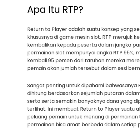
Apa Itu RTP?
Return to Player adalah suatu konsep yang ser
khususnya di game mesin slot. RTP merujuk ke
kembalikan kepada peserta dalam jangka pan
permainan slot mempunyai angka RTP 95%, 
kembali 95 persen dari taruhan mereka mere
pemain akan jumlah tersebut dalam sesi berm
Sangat penting untuk dipahami bahwasanya R
dihitung berdasarkan sejumlah putaran dala
serta serta semakin banyaknya dana yang dip
terlihat. Ini membuat Return to Player suatu
peluang pemain untuk menang di permainan t
permainan bisa amat berbeda dalam setiap 