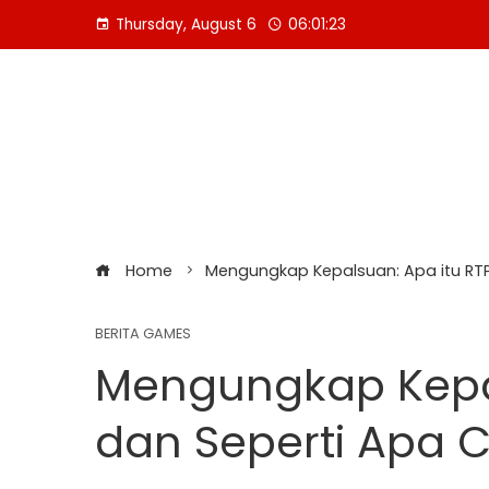
Skip
Thursday, August 6
06:01:24
to
content
Home
Mengungkap Kepalsuan: Apa itu RTP
BERITA GAMES
Mengungkap Kepal
dan Seperti Apa 