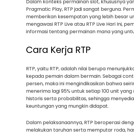
Dalam konteks permainan slot, khususnya ya
Pragmatic Play, RTP jadi sangat berguna. Per
memberikan kesempatan yang lebih besar unt
mengawasi RTP Live atau RTP Live Hari Ini, p
informasi tentang permainan mana yang untuk 
Cara Kerja RTP
RTP, yaitu RTP, adalah nilai berupa menunjuk
kepada pemain dalam bermain. Sebagai contoh
persen, maka ini mengindikasikan bahwa seiri
menerima lagi 95% untuk setiap 100 unit yang
historis serta probabilitas, sehingga menyed
keuntungan yang mungkin didapat.
Dalam pelaksanaannya, RTP beroperasi dengan
melakukan taruhan serta memputar roda, ha