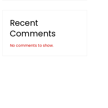
Recent
Comments
No comments to show.