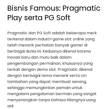
Bisnis Famous: Pragmatic
Play serta PG Soft
Pragmatic dan PG Soft adalah beberapa merk
terkenal dalam industri game slot online yang
telah menarik perhatian banyak gamer di
berbagai dunia ini. Keduanya dikenal karena
inovasi baru dan mutu baik dalam
pengembangan permainan, khususnya yang
terkait dengan demo slot. Pragmatic dikenal
dengan berbagai tema menarik serta ciri
tambahan yang dapat membuat senang,
sehingga memungkinkan pemain untuk
mengalami pengalaman bermain yang sangat
menyenangkan tanpa bahaya hilangnya uang
asli.