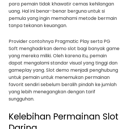
para pemain tidak khawatir cemas kehilangan
uang. Hal ini benar-benar berguna untuk si
pemula yang ingin memahami metode bermain
tanpa tekanan keuangan.
Provider contohnya Pragmatic Play serta PG
Soft menghadirkan demo slot bagi banyak game
yang mereka miliki. Oleh karena itu, pemain
dapat mengalami standar visual yang tinggi dan
gameplay yang. Slot demo menjadi penghubung
untuk pemain untuk menemukan permainan
favorit sendiri sebelum beralih pindah ke jumlah
yang lebih menegangkan dengan tarif
sungguhan.
Kelebihan Permainan Slot
Daring