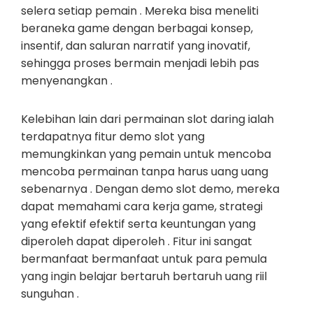
selera setiap pemain . Mereka bisa meneliti
beraneka game dengan berbagai konsep,
insentif, dan saluran narratif yang inovatif,
sehingga proses bermain menjadi lebih pas
menyenangkan .
Kelebihan lain dari permainan slot daring ialah
terdapatnya fitur demo slot yang
memungkinkan yang pemain untuk mencoba
mencoba permainan tanpa harus uang uang
sebenarnya . Dengan demo slot demo, mereka
dapat memahami cara kerja game, strategi
yang efektif efektif serta keuntungan yang
diperoleh dapat diperoleh . Fitur ini sangat
bermanfaat bermanfaat untuk para pemula
yang ingin belajar bertaruh bertaruh uang riil
sunguhan .