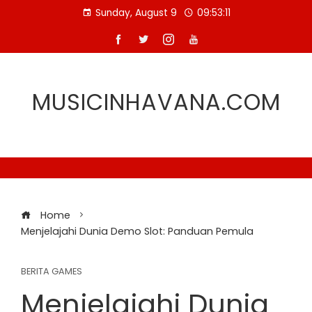
Skip
Sunday, August 9
09:53:11
to
content
MUSICINHAVANA.COM
Home
Menjelajahi Dunia Demo Slot: Panduan Pemula
BERITA GAMES
Menjelajahi Dunia