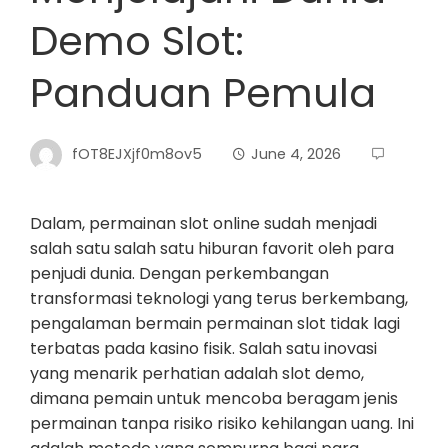
Demo Slot:
Panduan Pemula
fOT8EJXjf0m8ov5
June 4, 2026
Dalam, permainan slot online sudah menjadi
salah satu salah satu hiburan favorit oleh para
penjudi dunia. Dengan perkembangan
transformasi teknologi yang terus berkembang,
pengalaman bermain permainan slot tidak lagi
terbatas pada kasino fisik. Salah satu inovasi
yang menarik perhatian adalah slot demo,
dimana pemain untuk mencoba beragam jenis
permainan tanpa risiko risiko kehilangan uang. Ini