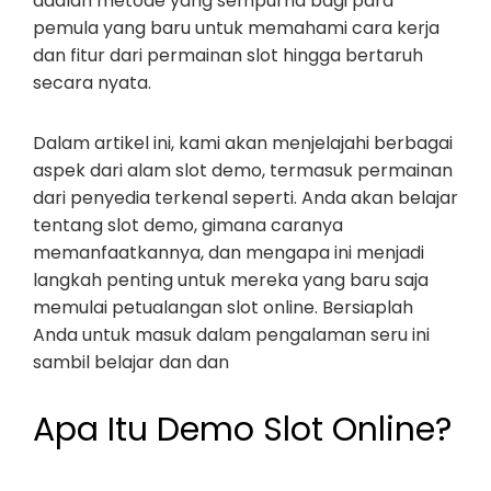
adalah metode yang sempurna bagi para
pemula yang baru untuk memahami cara kerja
dan fitur dari permainan slot hingga bertaruh
secara nyata.
Dalam artikel ini, kami akan menjelajahi berbagai
aspek dari alam slot demo, termasuk permainan
dari penyedia terkenal seperti. Anda akan belajar
tentang slot demo, gimana caranya
memanfaatkannya, dan mengapa ini menjadi
langkah penting untuk mereka yang baru saja
memulai petualangan slot online. Bersiaplah
Anda untuk masuk dalam pengalaman seru ini
sambil belajar dan dan
Apa Itu Demo Slot Online?