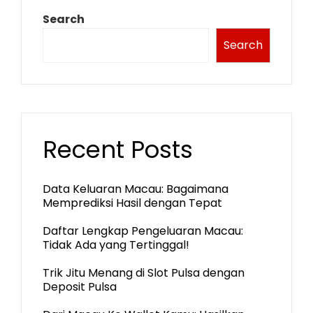
Search
Search
Recent Posts
Data Keluaran Macau: Bagaimana
Memprediksi Hasil dengan Tepat
Daftar Lengkap Pengeluaran Macau:
Tidak Ada yang Tertinggal!
Trik Jitu Menang di Slot Pulsa dengan
Deposit Pulsa