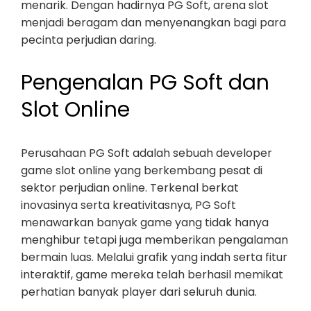
menarik. Dengan hadirnya PG Soft, arena slot
menjadi beragam dan menyenangkan bagi para
pecinta perjudian daring.
Pengenalan PG Soft dan
Slot Online
Perusahaan PG Soft adalah sebuah developer
game slot online yang berkembang pesat di
sektor perjudian online. Terkenal berkat
inovasinya serta kreativitasnya, PG Soft
menawarkan banyak game yang tidak hanya
menghibur tetapi juga memberikan pengalaman
bermain luas. Melalui grafik yang indah serta fitur
interaktif, game mereka telah berhasil memikat
perhatian banyak player dari seluruh dunia.