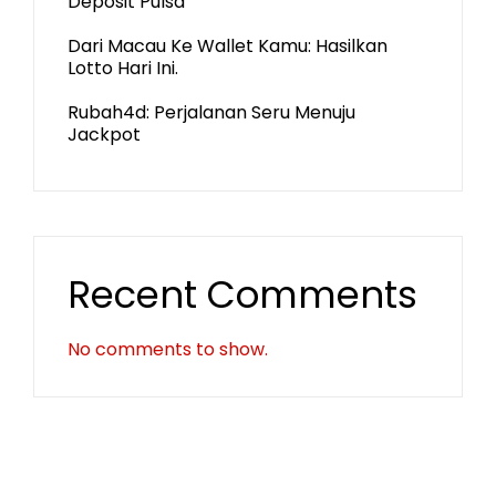
Deposit Pulsa
Dari Macau Ke Wallet Kamu: Hasilkan
Lotto Hari Ini.
Rubah4d: Perjalanan Seru Menuju
Jackpot
Recent Comments
No comments to show.