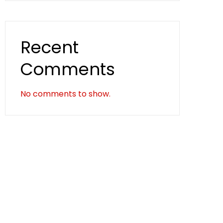
Recent
Comments
No comments to show.