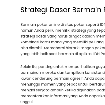
Strategi Dasar Bermain 
Bermain poker online di situs poker seperti I
namun Anda perlu memiliki strategi yang tep
strategi dasar yang harus diingat adalah mem
kombinasi kartu mana yang memiliki peluang
bisa diambil. Memahami hierarki tangan p
yang lebih baik saat bermain di aplikasi IDN Po
Selain itu, penting untuk memperhatikan ga
permainan mereka dan tampilkan konsistensi d
lawan cenderung bermain agresif, Anda dapa
menunggu momen yang tepat untuk bertaruh. Pe
menjadi senjata ampuh ketika digunakan pada
memanfaatkan informasi yang Anda dapatka
unggul.