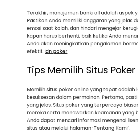
Terakhir, manajemen bankroll adalah aspek ya
Pastikan Anda memiliki anggaran yang jelas 
emosi saat kalah, dan hindari mengejar kerug
kapan harus berhenti, baik ketika Anda mena
Anda akan meningkatkan pengalaman bermain 
efektif.
idn poker
Tips Memilih Situs Poker
Memilih situs poker online yang tepat adalah
kesuksesan dalam permainan. Pertama, pastikan
yang jelas. Situs poker yang terpercaya bias
mereka serta menawarkan keamanan yang baik
Anda dapat mencari informasi mengenai lisen
situs atau melalui halaman ‘Tentang Kami’.