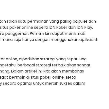
an salah satu permainan yang paling populer dan
itus poker online seperti IDN Poker dan IDN Play,
ara penggemar. Pemain kini dapat menikmati
 mana saja hanya dengan menggunakan aplikasi di
online, diperlukan strategi yang tepat. Bagi
tahui berbagai strategi terbaik akan sangat
g. Dalam artikel ini, kita akan membahas
aat bermain di situs poker online, serta
y secara optimal untuk meraih sukses dalam