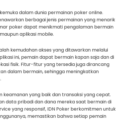
rkemuka dalam dunia permainan poker online.
menawarkan berbagai jenis permainan yang menarik
nggemar poker dapat menikmati pengalaman bermain
 maupun aplikasi mobile.
adalah kemudahan akses yang ditawarkan melalui
plikasi ini, pemain dapat bermain kapan saja dan di
si fisik. Fitur-fitur yang tersedia juga dirancang
an dalam bermain, sehingga meningkatkan
.
tem keamanan yang baik dan transaksi yang cepat.
an data pribadi dan dana mereka saat bermain di
rvice yang responsif, IDN Poker berkomitmen untuk
enggunanya, memastikan bahwa setiap pemain