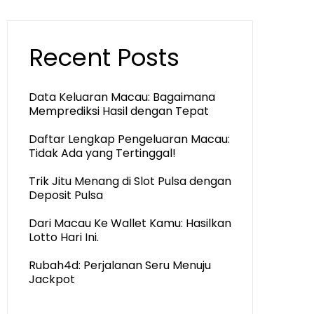
Recent Posts
Data Keluaran Macau: Bagaimana
Memprediksi Hasil dengan Tepat
Daftar Lengkap Pengeluaran Macau:
Tidak Ada yang Tertinggal!
Trik Jitu Menang di Slot Pulsa dengan
Deposit Pulsa
Dari Macau Ke Wallet Kamu: Hasilkan
Lotto Hari Ini.
Rubah4d: Perjalanan Seru Menuju
Jackpot