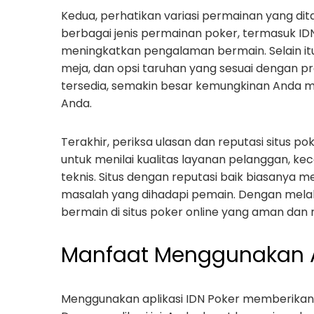
Kedua, perhatikan variasi permainan yang di
berbagai jenis permainan poker, termasuk IDN
meningkatkan pengalaman bermain. Selain itu,
meja, dan opsi taruhan yang sesuai dengan pr
tersedia, semakin besar kemungkinan Anda 
Anda.
Terakhir, periksa ulasan dan reputasi situs pok
untuk menilai kualitas layanan pelanggan, 
teknis. Situs dengan reputasi baik biasanya m
masalah yang dihadapi pemain. Dengan melak
bermain di situs poker online yang aman da
Manfaat Menggunakan Ap
Menggunakan aplikasi IDN Poker memberikan 