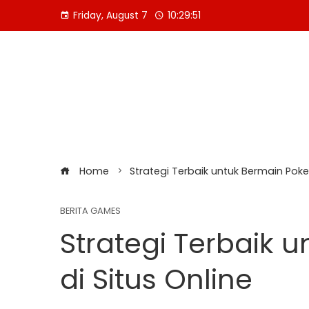
Skip
Friday, August 7
10:29:51
to
content
Home
Strategi Terbaik untuk Bermain Poker
BERITA GAMES
Strategi Terbaik 
di Situs Online