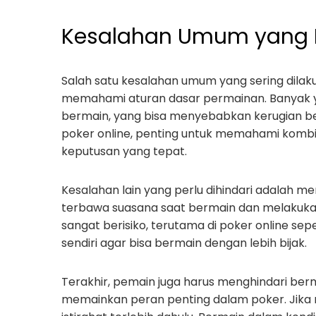
Kesalahan Umum yang H
Salah satu kesalahan umum yang sering dilaku
memahami aturan dasar permainan. Banyak y
bermain, yang bisa menyebabkan kerugian bes
poker online, penting untuk memahami kombi
keputusan yang tepat.
Kesalahan lain yang perlu dihindari adalah m
terbawa suasana saat bermain dan melakukan
sangat berisiko, terutama di poker online sepe
sendiri agar bisa bermain dengan lebih bijak.
Terakhir, pemain juga harus menghindari berma
memainkan peran penting dalam poker. Jika m