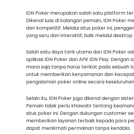
IDN Poker merupakan salah satu platform te
Dikenal luas di kalangan pemain, IDN Poker 
dan kompetitif. Melalui situs poker ini, pe
yang seru dan interaktif, baik melalui desktop
Salah satu daya tarik utama dari IDN Poker 
aplikasi IDN Poker dan APK IDN Play. Dengan a
mana saja tanpa harus terikat pada sebuah loka
untuk memberikan kenyamanan dan kecepat
pengalaman poker online secara keseluruhan
Selain itu, IDN Poker juga dikenal dengan sis
Pemain tidak perlu khawatir tentang keaman
situs poker ini. Dengan dukungan customer se
memberikan layanan terbaik kepada para p
dapat menikmati permainan tanpa kendala.