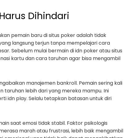
arus Dihindari
kan pemain baru di situs poker adalah tidak
ang langsung terjun tanpa mempelajari cara
ar. Sebelum mulai bermain di idn poker atau situs
nasi kartu dan cara taruhan agar bisa mengambil
engabaikan manajemen bankroll. Pemain sering kali
 taruhan lebih dari yang mereka mampu. Ini
rti idn play. Selalu tetapkan batasan untuk diri
in saat emosi tidak stabil. Faktor psikologis
erasa marah atau frustrasi, lebih baik mengambil