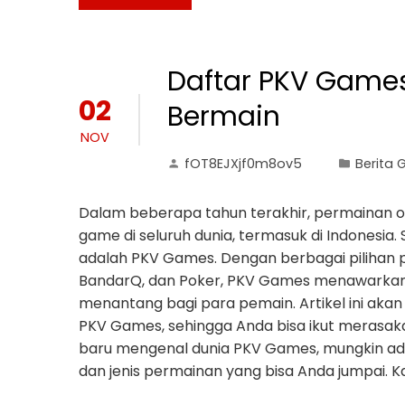
Daftar PKV Game
02
Bermain
NOV
fOT8EJXjf0m8ov5
Berita
Dalam beberapa tahun terakhir, permainan o
game di seluruh dunia, termasuk di Indonesia.
adalah PKV Games. Dengan berbagai pilihan 
BandarQ, dan Poker, PKV Games menawarka
menantang bagi para pemain. Artikel ini aka
PKV Games, sehingga Anda bisa ikut merasaka
baru mengenal dunia PKV Games, mungkin a
dan jenis permainan yang bisa Anda jumpai.