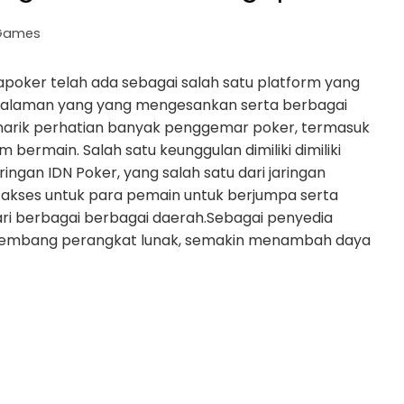
 Games
poker telah ada sebagai salah satu platform yang
alaman yang yang mengesankan serta berbagai
arik perhatian banyak penggemar poker, termasuk
ermain. Salah satu keunggulan dimiliki dimiliki
gan IDN Poker, yang salah satu dari jaringan
n akses untuk para pemain untuk berjumpa serta
i berbagai berbagai daerah.Sebagai penyedia
engembang perangkat lunak, semakin menambah daya