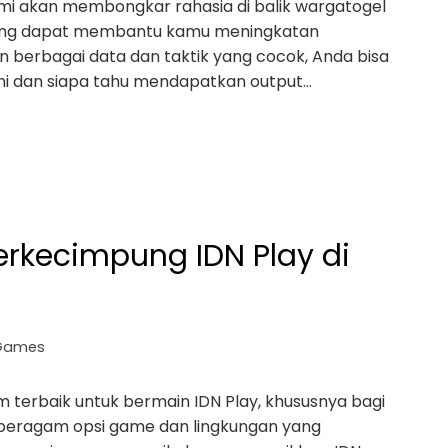
 kami akan membongkar rahasia di balik wargatogel
 yang dapat membantu kamu meningkatan
n berbagai data dan taktik yang cocok, Anda bisa
ini dan siapa tahu mendapatkan output…
erkecimpung IDN Play di
 Games
m terbaik untuk bermain IDN Play, khususnya bagi
 beragam opsi game dan lingkungan yang