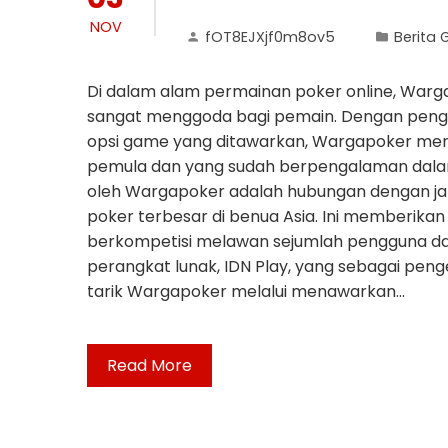
NOV
fOT8EJXjf0m8ov5
Berita
Di dalam alam permainan poker online, Warga
sangat menggoda bagi pemain. Dengan peng
opsi game yang ditawarkan, Wargapoker men
pemula dan yang sudah berpengalaman dalam b
oleh Wargapoker adalah hubungan dengan jarin
poker terbesar di benua Asia. Ini memberika
berkompetisi melawan sejumlah pengguna dar
perangkat lunak, IDN Play, yang sebagai p
tarik Wargapoker melalui menawarkan…
Read More