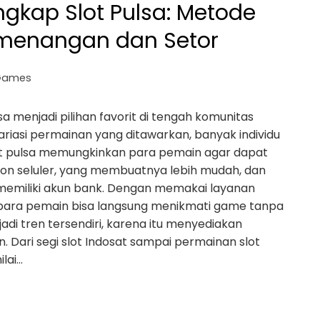
gkap Slot Pulsa: Metode
menangan dan Setor
 Games
a menjadi pilihan favorit di tengah komunitas
riasi permainan yang ditawarkan, banyak individu
t pulsa memungkinkan para pemain agar dapat
n seluler, yang membuatnya lebih mudah, dan
memiliki akun bank. Dengan memakai layanan
el para pemain bisa langsung menikmati game tanpa
jadi tren tersendiri, karena itu menyediakan
Dari segi slot Indosat sampai permainan slot
lai…