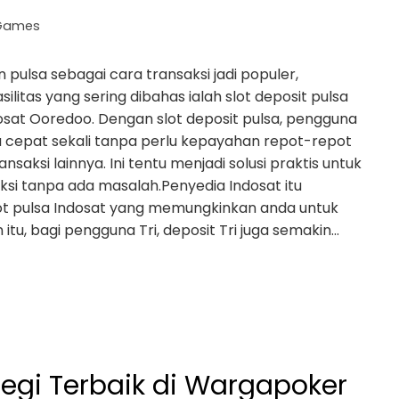
 Games
pulsa sebagai cara transaksi jadi populer,
ilitas yang sering dibahas ialah slot deposit pulsa
sat Ooredoo. Dengan slot deposit pulsa, pengguna
ta cepat sekali tanpa perlu kepayahan repot-repot
aksi lainnya. Ini tentu menjadi solusi praktis untuk
si tanpa ada masalah.Penyedia Indosat itu
t pulsa Indosat yang memungkinkan anda untuk
itu, bagi pengguna Tri, deposit Tri juga semakin…
gi Terbaik di Wargapoker