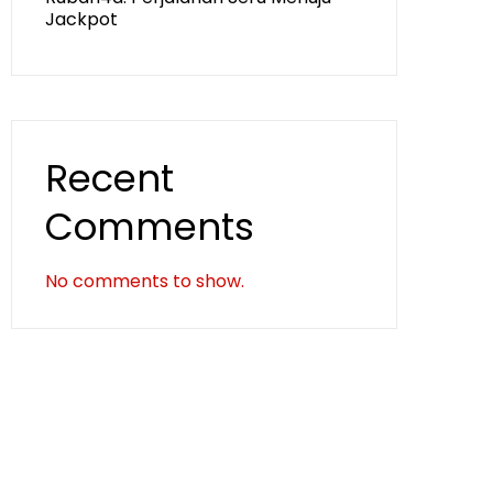
Jackpot
Recent
Comments
No comments to show.