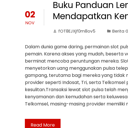
Buku Panduan Len
02
Mendapatkan Ke
NOV
fOT8EJXjf0m8ov5
Berita
Dalam dunia game daring, permainan slot puls
pemain. Karena akses yang mudah, beserta va
berminat mencoba peruntungan mereka. Slo
menyetorkan uang menggunakan pulsa telepo
gampang, terutama bagi mereka yang tidak 
provider seperti Indosat, Tri, serta Telkoms
kesulitan.Transaksi lewat slot pulsa telah men
kenyamanan dan kemudahan serta keluwesan. 
Telkomsel, masing-masing provider memiliki ni
Read More