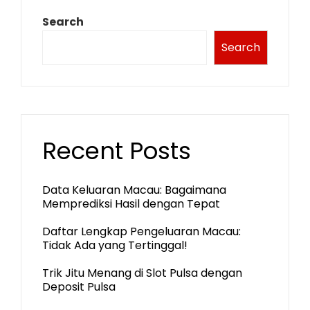
Search
Search
Recent Posts
Data Keluaran Macau: Bagaimana
Memprediksi Hasil dengan Tepat
Daftar Lengkap Pengeluaran Macau:
Tidak Ada yang Tertinggal!
Trik Jitu Menang di Slot Pulsa dengan
Deposit Pulsa