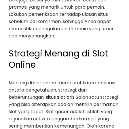
promosi yang menarik untuk para pemain.
Lakukan pemeriksaan terhadap ulasan situs
sebelum berkomitmen, sehingga Anda dapat
memastikan pengalaman bermain yang aman
dan menyenangkan.
Strategi Menang di Slot
Online
Menang di slot online membutuhkan kombinasi
antara pengetahuan, strategi, dan
keberuntungan.
situs slot qris
Salah satu strategi
yang bisa diterapkan adalah memilih permainan
slot yang tepat. Slot gacor adalah istilah yang
digunakan untuk menggambarkan slot yang
sering memberikan kemenangan. Oleh karena