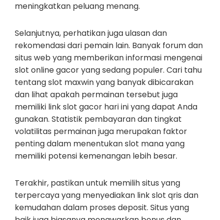
meningkatkan peluang menang.
Selanjutnya, perhatikan juga ulasan dan
rekomendasi dari pemain lain. Banyak forum dan
situs web yang memberikan informasi mengenai
slot online gacor yang sedang populer. Cari tahu
tentang slot maxwin yang banyak dibicarakan
dan lihat apakah permainan tersebut juga
memiliki link slot gacor hari ini yang dapat Anda
gunakan. Statistik pembayaran dan tingkat
volatilitas permainan juga merupakan faktor
penting dalam menentukan slot mana yang
memiliki potensi kemenangan lebih besar.
Terakhir, pastikan untuk memilih situs yang
terpercaya yang menyediakan link slot qris dan
kemudahan dalam proses deposit. Situs yang
baik juga biasanya menawarkan bonus dan