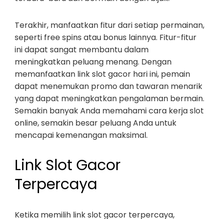
Terakhir, manfaatkan fitur dari setiap permainan,
seperti free spins atau bonus lainnya. Fitur-fitur
ini dapat sangat membantu dalam
meningkatkan peluang menang. Dengan
memanfaatkan link slot gacor hari ini, pemain
dapat menemukan promo dan tawaran menarik
yang dapat meningkatkan pengalaman bermain.
Semakin banyak Anda memahami cara kerja slot
online, semakin besar peluang Anda untuk
mencapai kemenangan maksimal.
Link Slot Gacor
Terpercaya
Ketika memilih link slot gacor terpercaya,