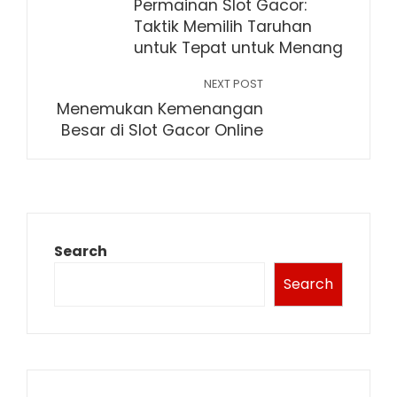
Permainan Slot Gacor:
Taktik Memilih Taruhan
untuk Tepat untuk Menang
NEXT POST
Menemukan Kemenangan
Besar di Slot Gacor Online
Search
Search