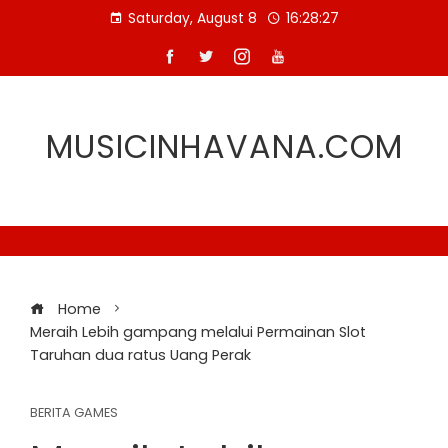
Skip
Saturday, August 8
16:28:28
to
content
MUSICINHAVANA.COM
Home
Meraih Lebih gampang melalui Permainan Slot
Taruhan dua ratus Uang Perak
BERITA GAMES