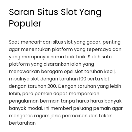
Saran Situs Slot Yang
Populer
Saat mencari-cari situs slot yang gacor, penting
agar menentukan platform yang tepercaya dan
yang mempunyai nama baik baik. Salah satu
platform yang disarankan ialah yang
menawarkan beragam opsi slot taruhan kecil,
misalnya slot dengan taruhan 100 serta slot
dengan taruhan 200. Dengan taruhan yang lebih
lebih, para pemain dapat memperoleh
pengalaman bermain tanpa harus harus banyak
banyak modal. Ini memberi peluang pemain agar
mengetes ragam jenis permainan dan taktik
bertaruhan.