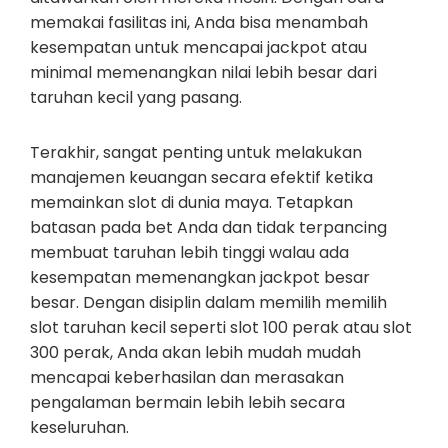
memakai fasilitas ini, Anda bisa menambah
kesempatan untuk mencapai jackpot atau
minimal memenangkan nilai lebih besar dari
taruhan kecil yang pasang.
Terakhir, sangat penting untuk melakukan
manajemen keuangan secara efektif ketika
memainkan slot di dunia maya. Tetapkan
batasan pada bet Anda dan tidak terpancing
membuat taruhan lebih tinggi walau ada
kesempatan memenangkan jackpot besar
besar. Dengan disiplin dalam memilih memilih
slot taruhan kecil seperti slot 100 perak atau slot
300 perak, Anda akan lebih mudah mudah
mencapai keberhasilan dan merasakan
pengalaman bermain lebih lebih secara
keseluruhan.