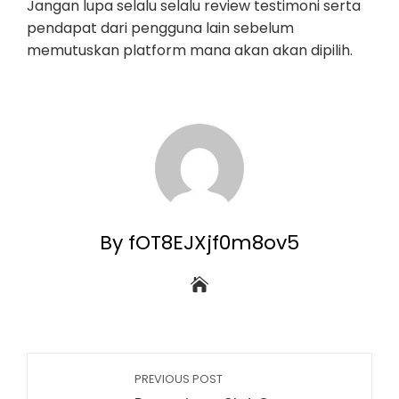
Jangan lupa selalu selalu review testimoni serta
pendapat dari pengguna lain sebelum
memutuskan platform mana akan akan dipilih.
By fOT8EJXjf0m8ov5
PREVIOUS POST