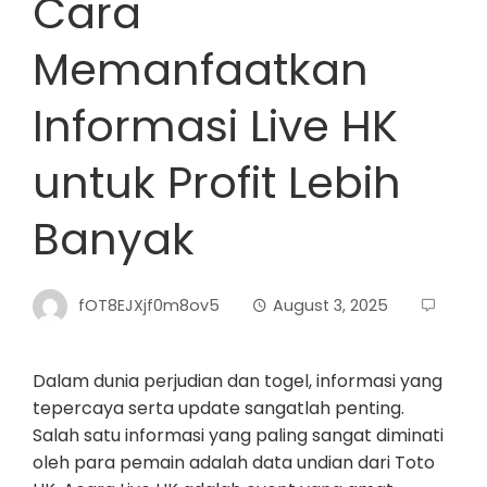
Cara
Memanfaatkan
Informasi Live HK
untuk Profit Lebih
Banyak
fOT8EJXjf0m8ov5
August 3, 2025
Dalam dunia perjudian dan togel, informasi yang
tepercaya serta update sangatlah penting.
Salah satu informasi yang paling sangat diminati
oleh para pemain adalah data undian dari Toto