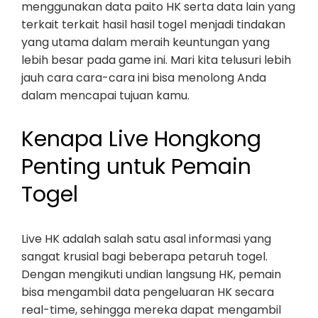
menggunakan data paito HK serta data lain yang
terkait terkait hasil hasil togel menjadi tindakan
yang utama dalam meraih keuntungan yang
lebih besar pada game ini. Mari kita telusuri lebih
jauh cara cara-cara ini bisa menolong Anda
dalam mencapai tujuan kamu.
Kenapa Live Hongkong
Penting untuk Pemain
Togel
Live HK adalah salah satu asal informasi yang
sangat krusial bagi beberapa petaruh togel.
Dengan mengikuti undian langsung HK, pemain
bisa mengambil data pengeluaran HK secara
real-time, sehingga mereka dapat mengambil