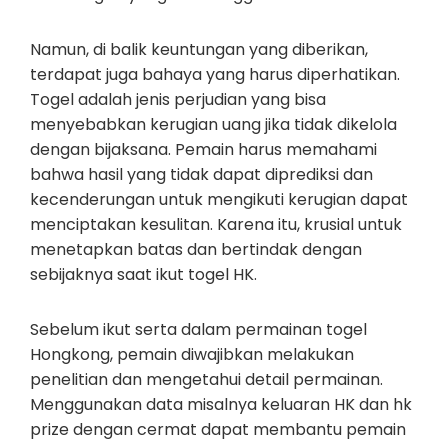
Namun, di balik keuntungan yang diberikan,
terdapat juga bahaya yang harus diperhatikan.
Togel adalah jenis perjudian yang bisa
menyebabkan kerugian uang jika tidak dikelola
dengan bijaksana. Pemain harus memahami
bahwa hasil yang tidak dapat diprediksi dan
kecenderungan untuk mengikuti kerugian dapat
menciptakan kesulitan. Karena itu, krusial untuk
menetapkan batas dan bertindak dengan
sebijaknya saat ikut togel HK.
Sebelum ikut serta dalam permainan togel
Hongkong, pemain diwajibkan melakukan
penelitian dan mengetahui detail permainan.
Menggunakan data misalnya keluaran HK dan hk
prize dengan cermat dapat membantu pemain