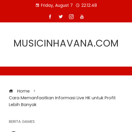
Skip
Friday, August 7
22:12:48
to
content
MUSICINHAVANA.COM
Home
Cara Memanfaatkan Informasi Live HK untuk Profit
Lebih Banyak
BERITA GAMES