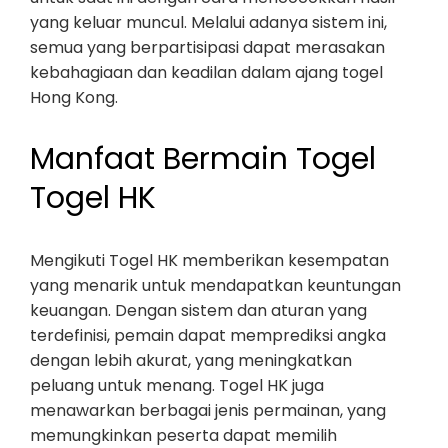
yang keluar muncul. Melalui adanya sistem ini,
semua yang berpartisipasi dapat merasakan
kebahagiaan dan keadilan dalam ajang togel
Hong Kong.
Manfaat Bermain Togel
Togel HK
Mengikuti Togel HK memberikan kesempatan
yang menarik untuk mendapatkan keuntungan
keuangan. Dengan sistem dan aturan yang
terdefinisi, pemain dapat memprediksi angka
dengan lebih akurat, yang meningkatkan
peluang untuk menang. Togel HK juga
menawarkan berbagai jenis permainan, yang
memungkinkan peserta dapat memilih