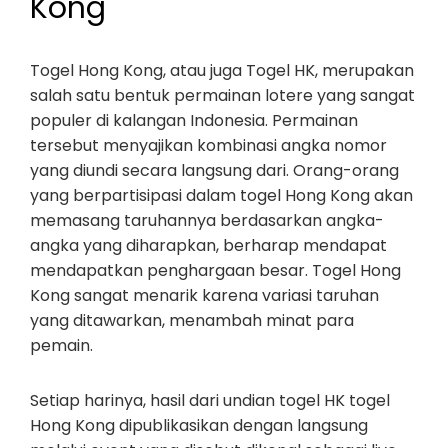
Kong
Togel Hong Kong, atau juga Togel HK, merupakan
salah satu bentuk permainan lotere yang sangat
populer di kalangan Indonesia. Permainan
tersebut menyajikan kombinasi angka nomor
yang diundi secara langsung dari. Orang-orang
yang berpartisipasi dalam togel Hong Kong akan
memasang taruhannya berdasarkan angka-
angka yang diharapkan, berharap mendapat
mendapatkan penghargaan besar. Togel Hong
Kong sangat menarik karena variasi taruhan
yang ditawarkan, menambah minat para
pemain.
Setiap harinya, hasil dari undian togel HK togel
Hong Kong dipublikasikan dengan langsung