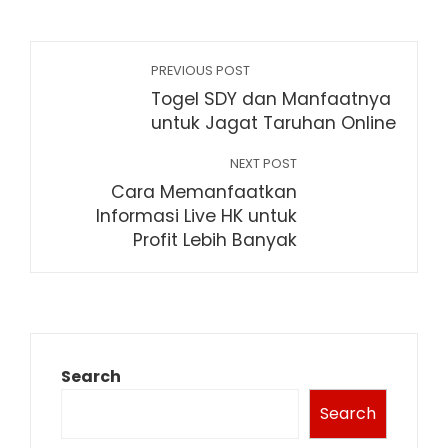
PREVIOUS POST
Togel SDY dan Manfaatnya
untuk Jagat Taruhan Online
NEXT POST
Cara Memanfaatkan
Informasi Live HK untuk
Profit Lebih Banyak
Search
Search