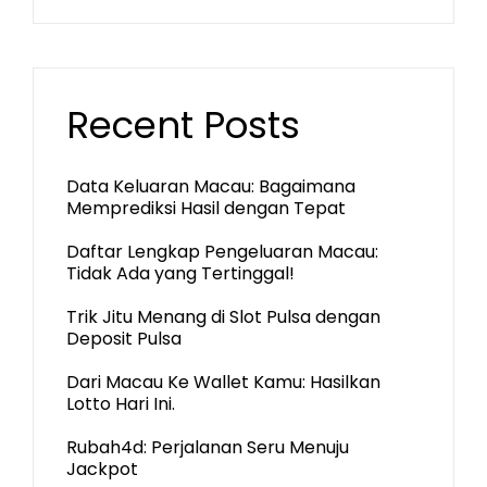
Recent Posts
Data Keluaran Macau: Bagaimana
Memprediksi Hasil dengan Tepat
Daftar Lengkap Pengeluaran Macau:
Tidak Ada yang Tertinggal!
Trik Jitu Menang di Slot Pulsa dengan
Deposit Pulsa
Dari Macau Ke Wallet Kamu: Hasilkan
Lotto Hari Ini.
Rubah4d: Perjalanan Seru Menuju
Jackpot