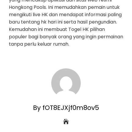
Hongkong Pools. Ini memudahkan pemain untuk
mengikuti live HK dan mendapat informasi paling
baru tentang hk hari ini serta hasil pengundian.
Kemudahan ini membuat Togel HK pilihan
populer bagi banyak orang yang ingin permainan
tanpa perlu keluar rumah.
By fOT8EJXjf0m8ov5