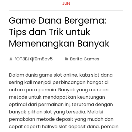
JUN
Game Dana Bergema:
Tips dan Trik untuk
Memenangkan Banyak
fOT8EJXjf0m8ov5
Berita Games
Dalam dunia game slot online, kata slot dana
sering kali menjadi perbincangan hangat di
antara para pemain. Banyak yang mencari
metode untuk mendapatkan keuntungan
optimal dari permainan ini, terutama dengan
banyak pilihan slot yang tersedia. Melalui
pemakaian metode deposit yang mudah dan
cepat seperti halnya slot deposit dana, pemain