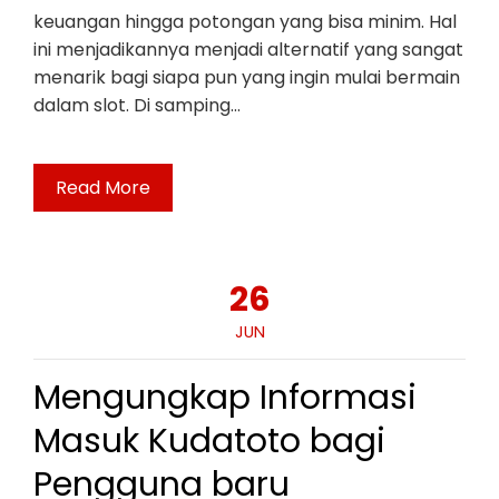
keuangan hingga potongan yang bisa minim. Hal
ini menjadikannya menjadi alternatif yang sangat
menarik bagi siapa pun yang ingin mulai bermain
dalam slot. Di samping…
Read More
26
JUN
Mengungkap Informasi
Masuk Kudatoto bagi
Pengguna baru