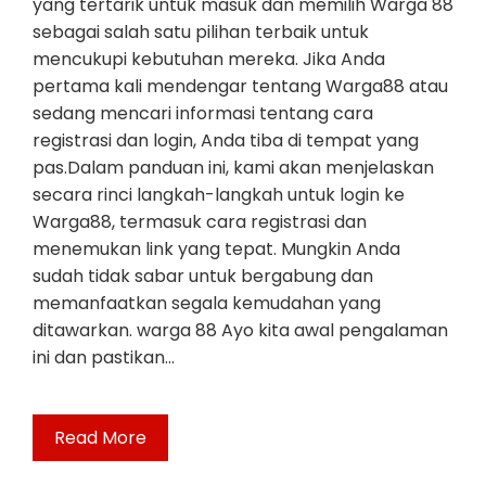
yang tertarik untuk masuk dan memilih Warga 88
sebagai salah satu pilihan terbaik untuk
mencukupi kebutuhan mereka. Jika Anda
pertama kali mendengar tentang Warga88 atau
sedang mencari informasi tentang cara
registrasi dan login, Anda tiba di tempat yang
pas.Dalam panduan ini, kami akan menjelaskan
secara rinci langkah-langkah untuk login ke
Warga88, termasuk cara registrasi dan
menemukan link yang tepat. Mungkin Anda
sudah tidak sabar untuk bergabung dan
memanfaatkan segala kemudahan yang
ditawarkan. warga 88 Ayo kita awal pengalaman
ini dan pastikan…
Read More