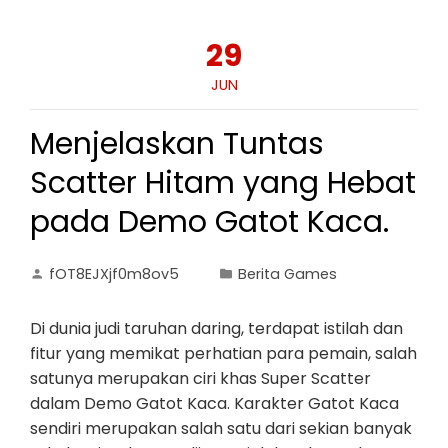
29
JUN
Menjelaskan Tuntas
Scatter Hitam yang Hebat
pada Demo Gatot Kaca.
fOT8EJXjf0m8ov5
Berita Games
Di dunia judi taruhan daring, terdapat istilah dan
fitur yang memikat perhatian para pemain, salah
satunya merupakan ciri khas Super Scatter
dalam Demo Gatot Kaca. Karakter Gatot Kaca
sendiri merupakan salah satu dari sekian banyak