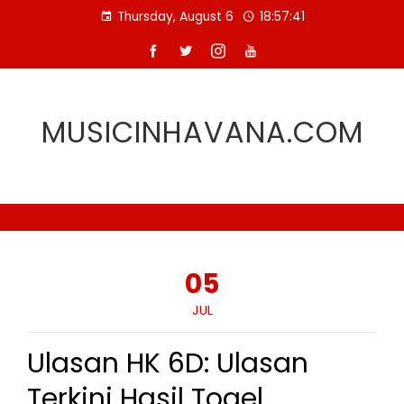
Skip
Thursday, August 6
18:57:42
to
content
MUSICINHAVANA.COM
05
JUL
Ulasan HK 6D: Ulasan
Terkini Hasil Togel