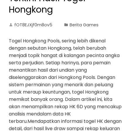
Hongkong
fOT8EJXjf0m8ov5
Berita Games
Togel Hongkong Pools, sering lebih dikenal
dengan sebutan Hongkong, telah berubah
menjadi topik hangat di kalangan pecinta angka
serta perjudian. Setiap harinya, para pemain
menantikan hasil dari undian yang
diselenggarakan dari Hongkong Pools. Dengan
sistem permainan yang menarik dan peluang
untuk meraup keuntungan, togel Hongkong
memikat banyak orang. Dalam artikel ini, kita
akan menampilkan rekap HK 6D yang mencakup
analisis mendalam data HK
terbaru.Mendapatkan informasi togel HK dengan
detail, dari hasil live draw sampai rekap keluaran