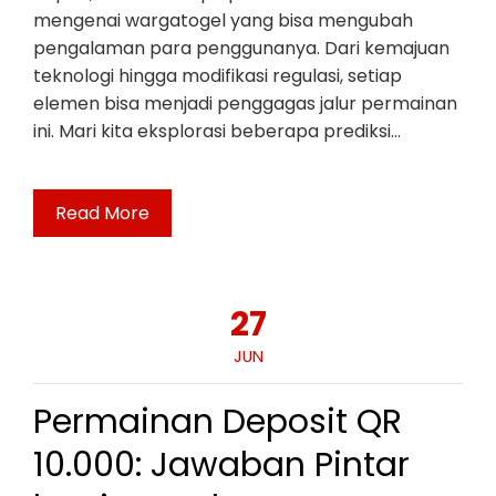
mengenai wargatogel yang bisa mengubah
pengalaman para penggunanya. Dari kemajuan
teknologi hingga modifikasi regulasi, setiap
elemen bisa menjadi penggagas jalur permainan
ini. Mari kita eksplorasi beberapa prediksi…
Read More
27
JUN
Permainan Deposit QR
10.000: Jawaban Pintar