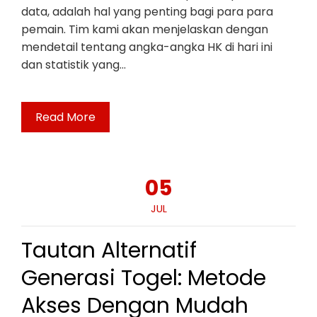
data, adalah hal yang penting bagi para para
pemain. Tim kami akan menjelaskan dengan
mendetail tentang angka-angka HK di hari ini
dan statistik yang…
Read More
05
JUL
Tautan Alternatif
Generasi Togel: Metode
Akses Dengan Mudah