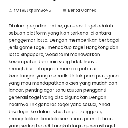
fOT8EJXjf0m8ov5
Berita Games
Di alam perjudian online, generasi togel adalah
sebuah platform yang kian terkenal di antara
penggemar lotto. Dengan memberikan berbagai
jenis game togel, mencakup togel Hongkong dan
lotto Singapore, website ini menawarkan
kesempatan bermain yang tidak hanya
menghibur tetapi juga memiliki potensi
keuntungan yang menarik. Untuk para pengguna
yang mau mendapatkan akses yang mudah dan
lancar, penting agar tahu tautan pengganti
generasi togel yang bisa digunakan.Dengan
hadirnya link generasitogel yang sesuai, Anda
bisa login ke dalam situs tanpa gangguan,
mengelakkan kendala semacam pemblokiran
yang sering terjadi. Langkah login generasitogel